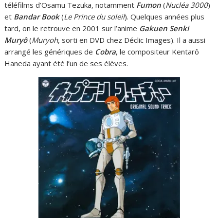
téléfilms d’Osamu Tezuka, notamment
Fumon
(
Nucléa 3000
)
et
Bandar Book
(
Le Prince du soleil
). Quelques années plus
tard, on le retrouve en 2001 sur l’anime
Gakuen Senki
Muryô
(
Muryoh
, sorti en DVD chez Déclic Images). Il a aussi
arrangé les génériques de
Cobra
, le compositeur Kentarô
Haneda ayant été l’un de ses élèves.