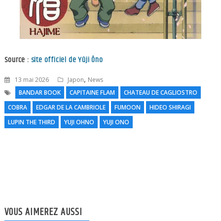
Source :
site officiel de Yûji Ôno
,
13 mai 2026
Japon
News
BANDAR BOOK
CAPITAINE FLAM
CHATEAU DE CAGLIOSTRO
COBRA
EDGAR DE LA CAMBRIOLE
FUMOON
HIDEO SHIRAGI
N
LUPIN THE THIRD
YUJI OHNO
YUJI ONO
l
VOUS AIMEREZ AUSSI