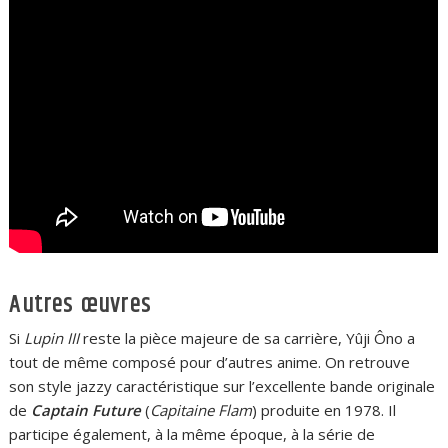
Autres œuvres
Si
Lupin III
reste la pièce majeure de sa carrière, Yûji Ôno a
tout de même composé pour d’autres anime. On retrouve
son style jazzy caractéristique sur l’excellente bande originale
de
Captain Future
(
Capitaine Flam
) produite en 1978. Il
participe également, à la même époque, à la série de