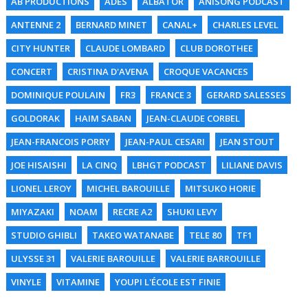
AB PRODUCTIONS
ADES
ALBATOR
ANISONG PODCAST
ANTENNE 2
BERNARD MINET
CANAL+
CHARLES LEVEL
CITY HUNTER
CLAUDE LOMBARD
CLUB DOROTHEE
CONCERT
CRISTINA D'AVENA
CROQUE VACANCES
DOMINIQUE POULAIN
FR3
FRANCE 3
GERARD SALESSES
GOLDORAK
HAIM SABAN
JEAN-CLAUDE CORBEL
JEAN-FRANCOIS PORRY
JEAN-PAUL CESARI
JEAN STOUT
JOE HISAISHI
LA CINQ
LBHGT PODCAST
LILIANE DAVIS
LIONEL LEROY
MICHEL BAROUILLE
MITSUKO HORIE
MIYAZAKI
NOAM
RECRE A2
SHUKI LEVY
STUDIO GHIBLI
TAKEO WATANABE
TELE 80
TF1
ULYSSE 31
VALERIE BAROUILLE
VALERIE BARROUILLE
VINYLE
VITAMINE
YOUPI L'ÉCOLE EST FINIE