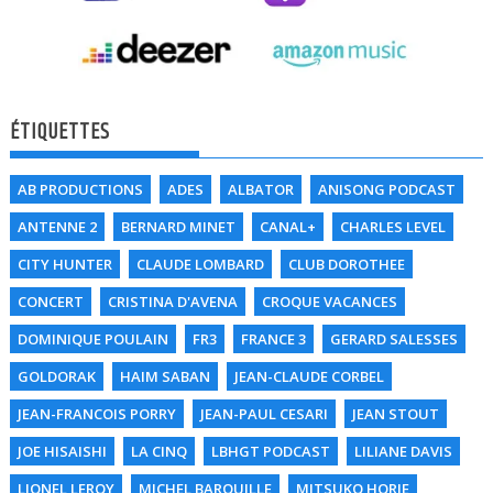
ÉTIQUETTES
AB PRODUCTIONS
ADES
ALBATOR
ANISONG PODCAST
ANTENNE 2
BERNARD MINET
CANAL+
CHARLES LEVEL
CITY HUNTER
CLAUDE LOMBARD
CLUB DOROTHEE
CONCERT
CRISTINA D'AVENA
CROQUE VACANCES
DOMINIQUE POULAIN
FR3
FRANCE 3
GERARD SALESSES
GOLDORAK
HAIM SABAN
JEAN-CLAUDE CORBEL
JEAN-FRANCOIS PORRY
JEAN-PAUL CESARI
JEAN STOUT
JOE HISAISHI
LA CINQ
LBHGT PODCAST
LILIANE DAVIS
LIONEL LEROY
MICHEL BAROUILLE
MITSUKO HORIE