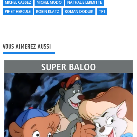
MICHEL CASSEZ
MICHEL MODO
NATHALIE LERMITTE
l
PIF ET HERCULE
ROBIN KLATZ
ROMAN DODUIK
TF1
VOUS AIMEREZ AUSSI