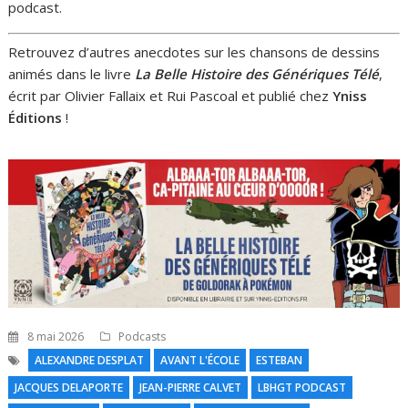
podcast.
Retrouvez d’autres anecdotes sur les chansons de dessins
animés dans le livre
La Belle Histoire des Génériques Télé
,
écrit par Olivier Fallaix et Rui Pascoal et publié chez
Yniss
Éditions
!
8 mai 2026
Podcasts
ALEXANDRE DESPLAT
AVANT L'ÉCOLE
ESTEBAN
JACQUES DELAPORTE
JEAN-PIERRE CALVET
LBHGT PODCAST
N