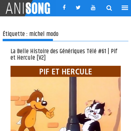
Skip
to
content
Étiquette :
michel modo
La Belle Histoire des Génériques Télé #61 | Pif
et Hercule [V2]