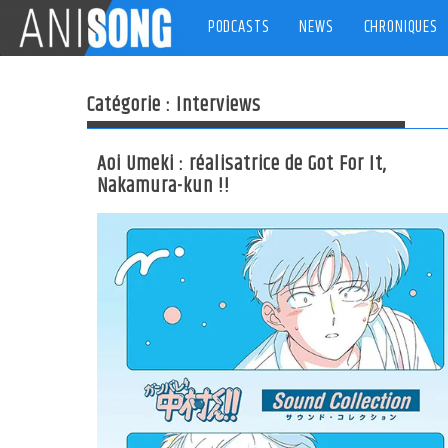
Skip
PODCASTS
NEWS
CHRONIQUES
to
content
Catégorie :
Interviews
Aoi Umeki : réalisatrice de Got For It,
Nakamura-kun !!