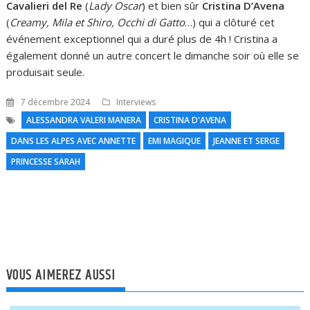
Cavalieri del Re
(
L
a
dy Oscar
) et bien sûr
Cristina D’Avena
(
Creamy, Mila et Shiro, Occhi di Gatto
…) qui a clôturé cet
événement exceptionnel qui a duré plus de 4h ! Cristina a
également donné un autre concert le dimanche soir où elle se
produisait seule.
7 décembre 2024
Interviews
ALESSANDRA VALERI MANERA
CRISTINA D'AVENA
DANS LES ALPES AVEC ANNETTE
EMI MAGIQUE
JEANNE ET SERGE
N
PRINCESSE SARAH
l
VOUS AIMEREZ AUSSI