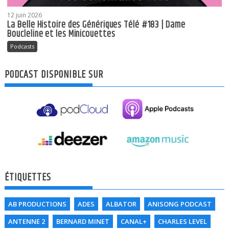
12 juin 2026
La Belle Histoire des Génériques Télé #183 | Dame
Boucleline et les Minicouettes
Podcasts
PODCAST DISPONIBLE SUR
ÉTIQUETTES
AB PRODUCTIONS
ADES
ALBATOR
ANISONG PODCAST
ANTENNE 2
BERNARD MINET
CANAL+
CHARLES LEVEL