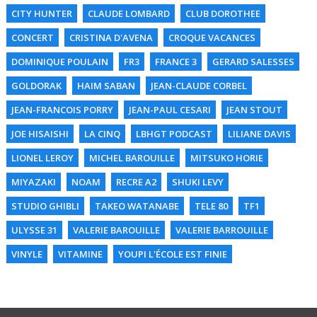
CITY HUNTER
CLAUDE LOMBARD
CLUB DOROTHEE
CONCERT
CRISTINA D'AVENA
CROQUE VACANCES
DOMINIQUE POULAIN
FR3
FRANCE 3
GERARD SALESSES
GOLDORAK
HAIM SABAN
JEAN-CLAUDE CORBEL
JEAN-FRANCOIS PORRY
JEAN-PAUL CESARI
JEAN STOUT
JOE HISAISHI
LA CINQ
LBHGT PODCAST
LILIANE DAVIS
LIONEL LEROY
MICHEL BAROUILLE
MITSUKO HORIE
MIYAZAKI
NOAM
RECRE A2
SHUKI LEVY
STUDIO GHIBLI
TAKEO WATANABE
TELE 80
TF1
ULYSSE 31
VALERIE BAROUILLE
VALERIE BARROUILLE
VINYLE
VITAMINE
YOUPI L'ÉCOLE EST FINIE