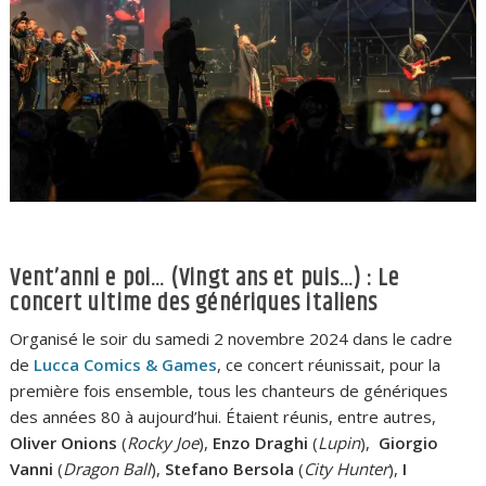
Vent’anni e poi… (Vingt ans et puis…) : Le
concert ultime des génériques italiens
Organisé le soir du samedi 2 novembre 2024 dans le cadre
de
Lucca Comics & Games
, ce concert réunissait, pour la
première fois ensemble, tous les chanteurs de génériques
des années 80 à aujourd’hui. Étaient réunis, entre autres,
Oliver Onions
(
Rocky Joe
),
Enzo Draghi
(
Lupin
),
Giorgio
Vanni
(
Dragon Ball
),
Stefano Bersola
(
City Hunter
),
I