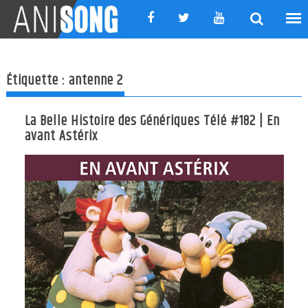
Skip
to
content
Étiquette :
antenne 2
La Belle Histoire des Génériques Télé #182 | En
avant Astérix