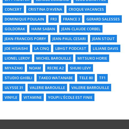
CONCERT
CRISTINA D'AVENA
CROQUE VACANCES
DOMINIQUE POULAIN
FR3
FRANCE 3
GERARD SALESSES
GOLDORAK
HAIM SABAN
JEAN-CLAUDE CORBEL
JEAN-FRANCOIS PORRY
JEAN-PAUL CESARI
JEAN STOUT
JOE HISAISHI
LA CINQ
LBHGT PODCAST
LILIANE DAVIS
LIONEL LEROY
MICHEL BAROUILLE
MITSUKO HORIE
MIYAZAKI
NOAM
RECRE A2
SHUKI LEVY
STUDIO GHIBLI
TAKEO WATANABE
TELE 80
TF1
ULYSSE 31
VALERIE BAROUILLE
VALERIE BARROUILLE
VINYLE
VITAMINE
YOUPI L'ÉCOLE EST FINIE