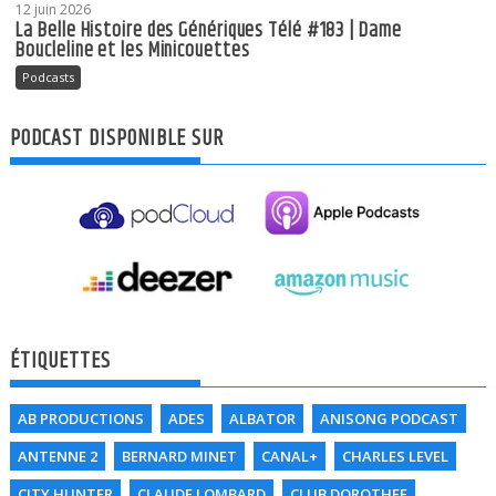
12 juin 2026
La Belle Histoire des Génériques Télé #183 | Dame
Boucleline et les Minicouettes
Podcasts
PODCAST DISPONIBLE SUR
ÉTIQUETTES
AB PRODUCTIONS
ADES
ALBATOR
ANISONG PODCAST
ANTENNE 2
BERNARD MINET
CANAL+
CHARLES LEVEL
CITY HUNTER
CLAUDE LOMBARD
CLUB DOROTHEE