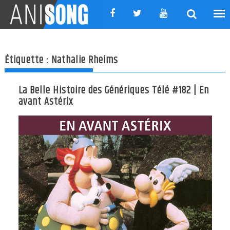
Skip
to
content
Étiquette :
Nathalie Rheims
La Belle Histoire des Génériques Télé #182 | En
avant Astérix