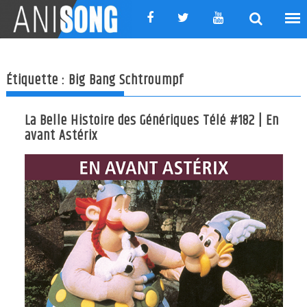
Skip
to
content
Étiquette :
Big Bang Schtroumpf
La Belle Histoire des Génériques Télé #182 | En
avant Astérix