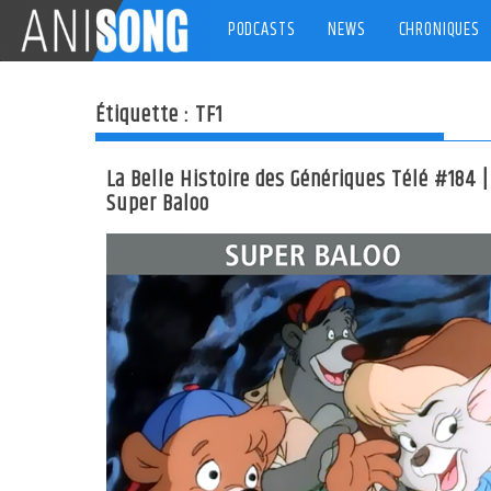
Skip
PODCASTS
NEWS
CHRONIQUES
to
content
Étiquette :
TF1
La Belle Histoire des Génériques Télé #184 |
Super Baloo