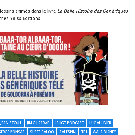
essins animés dans le livre
La Belle Histoire des Génériques
é chez
Yniss Éditions
!
JEAN STOUT
JIM GILSTRAP
LBHGT PODCAST
LUC AULIVIER
SERGE PONSAR
SUPER BALOO
TALESPIN
TF1
WALT DISNEY