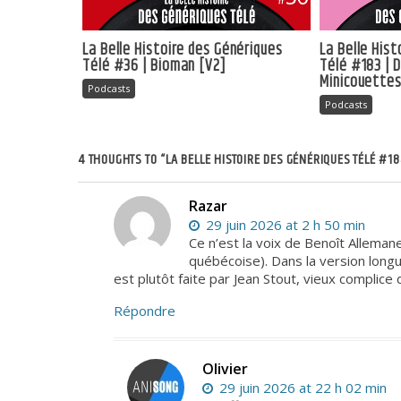
La Belle Histoire des Génériques
La Belle His
Télé #36 | Bioman [V2]
Télé #183 | 
Minicouette
Podcasts
Podcasts
4 THOUGHTS TO “LA BELLE HISTOIRE DES GÉNÉRIQUES TÉLÉ #18
Razar
29 juin 2026 at 2 h 50 min
Ce n’est la voix de Benoît Alleman
québécoise). Dans la version long
est plutôt faite par Jean Stout, vieux complice
Répondre
Olivier
29 juin 2026 at 22 h 02 min