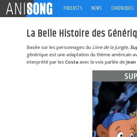
Skip
PODCASTS
NEWS
CHRONIQUES
to
content
La Belle Histoire des Généri
Basée sur les personnages du
Livre de la Jungle
,
Su
générique est une adaptation du thème américain av
interprété par les
Costa
avec la voix parlée de
Jean