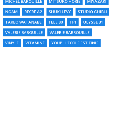
MICHEL BAROUILLE
MITSUKO HORIE
MIYAZAKI
NOAM
RECRE A2
SHUKI LEVY
STUDIO GHIBLI
TAKEO WATANABE
TELE 80
TF1
ULYSSE 31
VALERIE BAROUILLE
VALERIE BARROUILLE
VINYLE
VITAMINE
YOUPI L'ÉCOLE EST FINIE