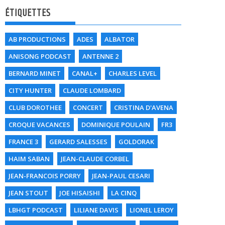
ÉTIQUETTES
AB PRODUCTIONS
ADES
ALBATOR
ANISONG PODCAST
ANTENNE 2
BERNARD MINET
CANAL+
CHARLES LEVEL
CITY HUNTER
CLAUDE LOMBARD
CLUB DOROTHEE
CONCERT
CRISTINA D'AVENA
CROQUE VACANCES
DOMINIQUE POULAIN
FR3
FRANCE 3
GERARD SALESSES
GOLDORAK
HAIM SABAN
JEAN-CLAUDE CORBEL
JEAN-FRANCOIS PORRY
JEAN-PAUL CESARI
JEAN STOUT
JOE HISAISHI
LA CINQ
LBHGT PODCAST
LILIANE DAVIS
LIONEL LEROY