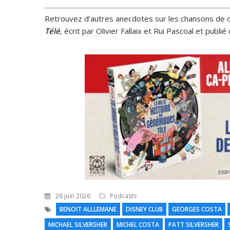
Retrouvez d’autres anecdotes sur les chansons de d
Télé
, écrit par Olivier Fallaix et Rui Pascoal et publi
26 juin 2026
Podcasts
BENOIT ALLLEMANE
DISNEY CLUB
GEORGES COSTA
MICHAEL SILVERSHER
MICHEL COSTA
PATT SILVERSHER