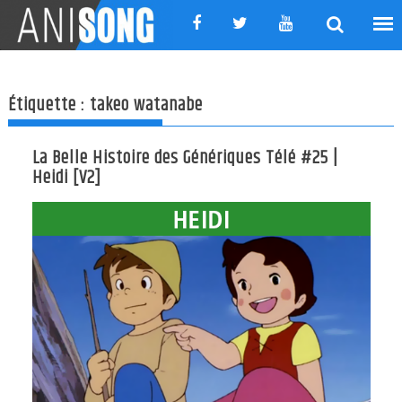
Skip
to
content
Étiquette :
takeo watanabe
La Belle Histoire des Génériques Télé #25 |
Heidi [V2]