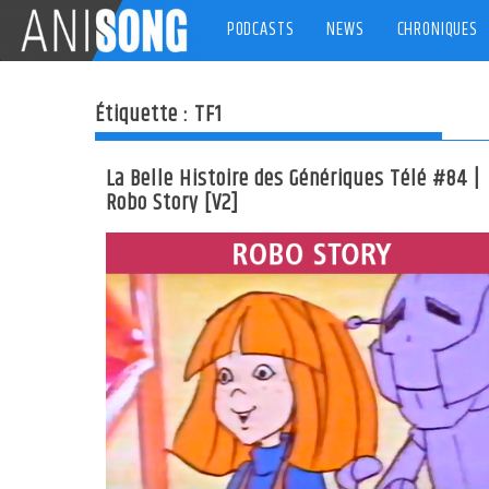
Skip
PODCASTS
NEWS
CHRONIQUES
to
content
Étiquette :
TF1
La Belle Histoire des Génériques Télé #84 |
Robo Story [V2]