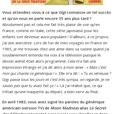
Vous attendiez-vous à ce que
Gigi
connaisse un tel succès
et qu’on vous en parle encore 35 ans plus tard ?
Absolument pas et cela me fait très plaisir de voir qu’en
France, comme en Italie, cette série japonaise pour les
enfants soit devenue aussi populaire ! D’ailleurs, à ce propos,
j’ai une anecdote. Lors de l’un de mes voyages en France en
1985, je me trouvais chez une amie dans sa cuisine quand j’ai
soudainement entendu ma voix à la télévision puisque le
dessin animé était alors programmé. Cela m’a fait une
impression étrange et j’ai dit alors à mon amie :
« Mais c’est
moi qui chante ce générique !
». Elle m’a dit
: « Tu es sérieuse ?
Gigi
passe tous les jours et c’est très sympa, on regarde. Je ne
savais pas que tu avais fait ça ! ».
Là j’ai réalisé que, ce qui
n’était qu’une maquette au départ, a bien servi au final…
En avril 1983, vous avez signé les paroles du générique
américain (version TV) de
Moon Madness
alias
Le Secret
des Sélénites
interprété par Lionel Leroy (Apollo) et dans