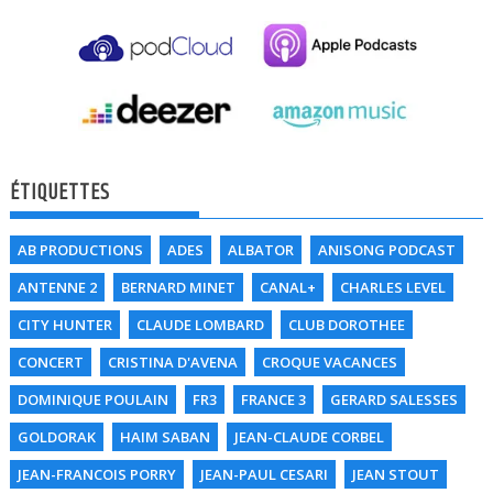
ÉTIQUETTES
AB PRODUCTIONS
ADES
ALBATOR
ANISONG PODCAST
ANTENNE 2
BERNARD MINET
CANAL+
CHARLES LEVEL
CITY HUNTER
CLAUDE LOMBARD
CLUB DOROTHEE
CONCERT
CRISTINA D'AVENA
CROQUE VACANCES
DOMINIQUE POULAIN
FR3
FRANCE 3
GERARD SALESSES
GOLDORAK
HAIM SABAN
JEAN-CLAUDE CORBEL
JEAN-FRANCOIS PORRY
JEAN-PAUL CESARI
JEAN STOUT