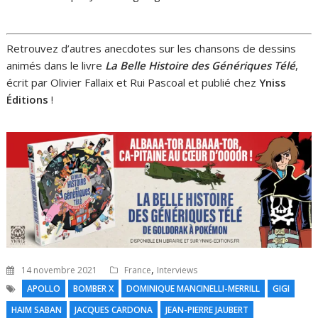
Retrouvez d’autres anecdotes sur les chansons de dessins
animés dans le livre
La Belle Histoire des Génériques Télé
,
écrit par Olivier Fallaix et Rui Pascoal et publié chez
Yniss
Éditions
!
,
14 novembre 2021
France
Interviews
APOLLO
BOMBER X
DOMINIQUE MANCINELLI-MERRILL
GIGI
HAIM SABAN
JACQUES CARDONA
JEAN-PIERRE JAUBERT