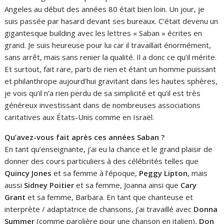
Angeles au début des années 80 était bien loin. Un jour, je
suis passée par hasard devant ses bureaux. C’était devenu un
gigantesque building avec les lettres « Saban » écrites en
grand. Je suis heureuse pour lui car il travaillait énormément,
sans arrêt, mais sans renier la qualité. Il a donc ce qu’il mérite.
Et surtout, fait rare, parti de rien et étant un homme puissant
et philanthrope aujourd’hui gravitant dans les hautes sphères,
je vois qu’il n’a rien perdu de sa simplicité et qu’il est très
généreux investissant dans de nombreuses associations
caritatives aux États-Unis comme en Israël.
Qu’avez-vous fait après ces années Saban ?
En tant qu’enseignante, j’ai eu la chance et le grand plaisir de
donner des cours particuliers à des célébrités telles que
Quincy Jones
et sa femme à l’époque,
Peggy Lipton
, mais
aussi
Sidney Poitier
et sa femme, Joanna ainsi que
Cary
Grant
et sa femme, Barbara. En tant que chanteuse et
interprète / adaptatrice de chansons, j’ai travaillé avec
Donna
Summer
(comme parolière pour une chanson en italien),
Don