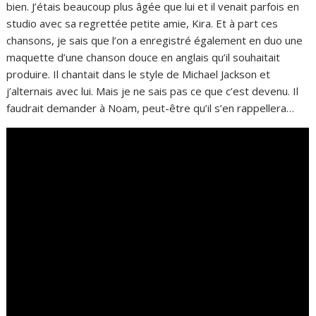
bien. J’étais beaucoup plus âgée que lui et il venait parfois en
studio avec sa regrettée petite amie, Kira. Et à part ces
chansons, je sais que l’on a enregistré également en duo une
maquette d’une chanson douce en anglais qu’il souhaitait
produire. Il chantait dans le style de Michael Jackson et
j’alternais avec lui. Mais je ne sais pas ce que c’est devenu. Il
faudrait demander à Noam, peut-être qu’il s’en rappellera…