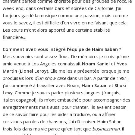
chantant parfois comme choriste pour des groupes de rock, le
week-end, dans certains bars et soirées de Californie. J’ai
toujours gardé la musique comme une passion, mais comme
vous le savez, il est difficile d’en vivre en ne faisant que cela.
Les cours m’ont alors apporté une certaine stabilité
financière…
Comment avez-vous intégré l’équipe de Haim Saban ?
Mes souvenirs sont assez flous. De mémoire, je crois qu’une
amie venue à Los Angeles connaissait
Noam Kaniel
et
Yves
Martin
(
Lionel Leroy
). Elle me les a présentée lorsque je me
produisais lors
d’un show case
dans un bar. À partir de 1981,
j’ai commencé à travailler avec Noam,
Haim Saban
et
Shuki
Levy
. Comme je savais parler plusieurs langues (français,
italien espagnol), ils m’ont embauchée pour accompagner des
enregistrements mais aussi pour chanter. Ils avaient besoin
de ce savoir faire pour les aider à traduire, ou à affiner
certaines paroles de chansons, J’ai dû croiser Haim Saban
trois fois dans ma vie parce qu’en tant que
businessman
, il