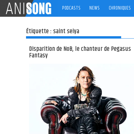
Skip
PODCASTS
NEWS
CHRONIQUES
to
content
Étiquette :
saint seiya
Disparition de NoB, le chanteur de Pegasus
Fantasy