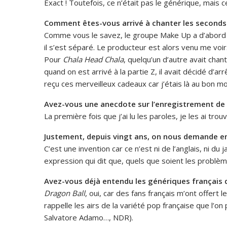
Exact ! Toutefois, ce n’était pas le générique, mais 
Comment êtes-vous arrivé à chanter les second
Comme vous le savez, le groupe Make Up a d’abord 
il s’est séparé. Le producteur est alors venu me voir
Pour
Chala Head Chala
, quelqu’un d’autre avait cha
quand on est arrivé à la partie Z, il avait décidé d’ar
reçu ces merveilleux cadeaux car j’étais là au bon mo
Avez-vous une anecdote sur l’enregistrement de
La première fois que j’ai lu les paroles, je les ai tr
Justement, depuis vingt ans, on nous demande en
C’est une invention car ce n’est ni de l’anglais, ni d
expression qui dit que, quels que soient les problèmes
Avez-vous déjà entendu les génériques français
Dragon Ball
, oui, car des fans français m’ont offert 
rappelle les airs de la variété pop française que l’o
Salvatore Adamo…, NDR).