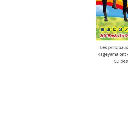
Les principau
Kageyama ont é
CD bes