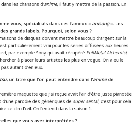
, dans les chansons d’
anime
, il faut y mettre de la passion. En
comme vous, spécialisés dans ces fameux «
anisong
». Les
des grands labels. Pourquoi, selon vous ?
 maisons de disques doivent mettre beaucoup d’argent sur la
C’est particulièrement vrai pour les séries diffusées aux heures
urd, par exemple Sony qui avait récupéré
FullMetal Alchemist
.
chercher à placer leurs artistes les plus en vogue. On a eu le
 pas autant d’enjeux.
tsu
, un titre que l’on peut entendre dans l’
anime
de
emière maquette que j’ai reçue avait l’air d’être juste pianotée
agit d’une parodie des génériques de
super sentai
, c’est pour cela
faire ce clin d’œil. On l’entend dans la saison 1.
elles que vous avez interprétées ?