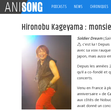
Skip
PODCASTS
NEWS
CHRONIQUES
to
content
Hironobu Kageyama : monsie
Soldier Dream
(
Sai
Z
), c’est lui ! Dep
avec sa voix rauque
Japon, mais aussi en
Depuis les années 
qu’il a co-fondé et
concerts.
Venu en France à plu
anniversaire » de
C
aux côtés de Nobuo
avait donné un conce