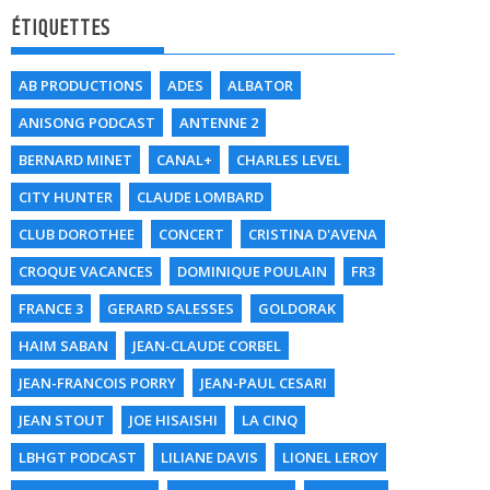
ÉTIQUETTES
AB PRODUCTIONS
ADES
ALBATOR
ANISONG PODCAST
ANTENNE 2
BERNARD MINET
CANAL+
CHARLES LEVEL
CITY HUNTER
CLAUDE LOMBARD
CLUB DOROTHEE
CONCERT
CRISTINA D'AVENA
CROQUE VACANCES
DOMINIQUE POULAIN
FR3
FRANCE 3
GERARD SALESSES
GOLDORAK
HAIM SABAN
JEAN-CLAUDE CORBEL
JEAN-FRANCOIS PORRY
JEAN-PAUL CESARI
JEAN STOUT
JOE HISAISHI
LA CINQ
LBHGT PODCAST
LILIANE DAVIS
LIONEL LEROY