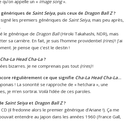
ce qu’on appelle un «
image song
».
s génériques de
Saint Seiya,
puis ceux de
Dragon Ball Z
?
signé les premiers génériques de
Saint Seiya
, mais peu après,
.
nté le générique de
Dragon Ball
(Hiroki Takahashi, NDR), mais
rêter sa carrière. En fait, je suis l’homme providentiel
(rires)
! J’ai
ment. Je pense que c’est le destin !
Cha-La Head Cha-La
?
ouvées bizarres. Je ne comprenais pas tout
(rires)
!
core régulièrement ce que signifie
Cha-La Head Cha-La
…
u japonais ! La sonorité se rapproche de « hetchara », une
, je m’en sortirai. Voilà l’idée de ces paroles.
 de
Saint Seiya
et
Dragon Ball Z
?
le CD (il fredonne alors le premier générique d’Ariane !). Ça me
n pouvait entendre au Japon dans les années 1960 (France Gall,