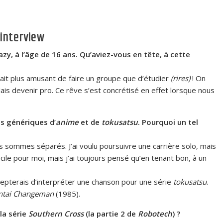
’interview
y, à l’âge de 16 ans. Qu’aviez-vous en tête, à cette
ait plus amusant de faire un groupe que d’étudier
(rires)
! On
ulais devenir pro. Ce rêve s’est concrétisé en effet lorsque nous
es génériques d’
anime
et de
tokusatsu
. Pourquoi un tel
s sommes séparés. J’ai voulu poursuivre une carrière solo, mais
icile pour moi, mais j’ai toujours pensé qu’en tenant bon, à un
cepterais d’interpréter une chanson pour une série
tokusatsu
.
ntai
Changeman
(1985).
la série
Southern Cross
(la partie 2 de
Robotech
) ?