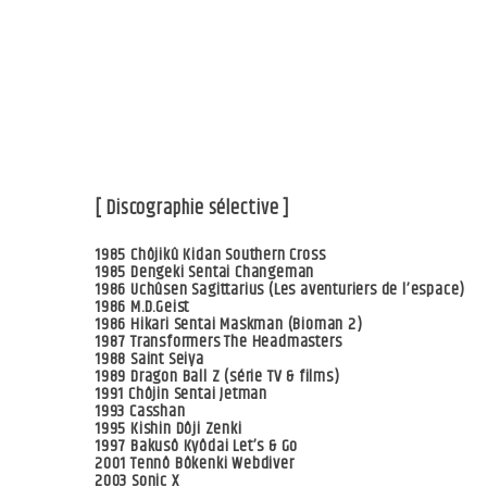
[ Discographie sélective ]
1985 Chôjikû Kidan Southern Cross
1985 Dengeki Sentai Changeman
1986 Uchûsen Sagittarius (Les aventuriers de l’espace)
1986 M.D.Geist
1986 Hikari Sentai Maskman (Bioman 2)
1987 Transformers The Headmasters
1988 Saint Seiya
1989 Dragon Ball Z (série TV & films)
1991 Chôjin Sentai Jetman
1993 Casshan
1995 Kishin Dôji Zenki
1997 Bakusô Kyôdai Let’s & Go
2001 Tennô Bôkenki Webdiver
2003 Sonic X