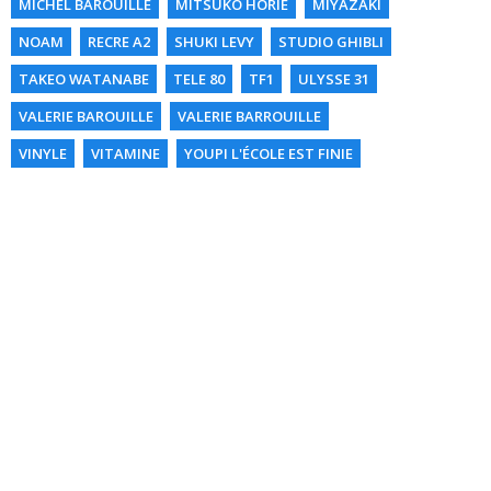
MICHEL BAROUILLE
MITSUKO HORIE
MIYAZAKI
NOAM
RECRE A2
SHUKI LEVY
STUDIO GHIBLI
TAKEO WATANABE
TELE 80
TF1
ULYSSE 31
VALERIE BAROUILLE
VALERIE BARROUILLE
VINYLE
VITAMINE
YOUPI L'ÉCOLE EST FINIE