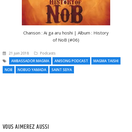
Chanson : Ai ga aru hoshi | Album : History
of NoB (#06)
21 juin 2018
Podcasts
AMBASSADOR MAGMA
ANISONG PODCAST
MAGMA TAISHI
NOB
NOBUO YAMADA
SAINT SEIYA
N
l
VOUS AIMEREZ AUSSI