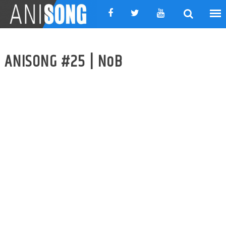
Skip
to
content
ANISONG #25 | NoB