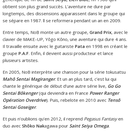
obtient son plus grand succès. L’aventure ne dure par
longtemps, des dissensions apparaissent dans le groupe qui
se sépare en 1987. ll se reformera pendant un an en 2009.
Entre temps, NoB monte un autre groupe,
Grand Prix
, avec le
clavier de MAKE-UP, Yôgo Kôno, une aventure qui dure 4 ans.
Il travaille ensuite avec le guitariste
Pata
en 1998 en créant le
groupe
P.A.F
. Enfin, il devient aussi producteur et lance
plusieurs artistes.
En 2005, NoB interprète une chanson pour la série tokusatsu
Mahô Sentai Magiranger
. Et un an plus tard, c’est lui qui
chante le générique de début d’une autre série live,
Go Go
Sentai Bôkenger
(qui deviendra en France
Power Ranger
Opération Overdrive
). Puis, rebelote en 2010 avec
Tensô
Sentai Goseiger
.
Et puis n’oublions qu’en 2012, il reprend
Pegasus Fantasy
en
duo avec
Shôko Nak
agawa pour
Saint Seiya Omega
.