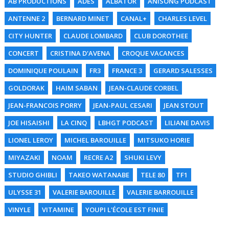
AB PRODUCTIONS
ADES
ALBATOR
ANISONG PODCAST
ANTENNE 2
BERNARD MINET
CANAL+
CHARLES LEVEL
CITY HUNTER
CLAUDE LOMBARD
CLUB DOROTHEE
CONCERT
CRISTINA D'AVENA
CROQUE VACANCES
DOMINIQUE POULAIN
FR3
FRANCE 3
GERARD SALESSES
GOLDORAK
HAIM SABAN
JEAN-CLAUDE CORBEL
JEAN-FRANCOIS PORRY
JEAN-PAUL CESARI
JEAN STOUT
JOE HISAISHI
LA CINQ
LBHGT PODCAST
LILIANE DAVIS
LIONEL LEROY
MICHEL BAROUILLE
MITSUKO HORIE
MIYAZAKI
NOAM
RECRE A2
SHUKI LEVY
STUDIO GHIBLI
TAKEO WATANABE
TELE 80
TF1
ULYSSE 31
VALERIE BAROUILLE
VALERIE BARROUILLE
VINYLE
VITAMINE
YOUPI L'ÉCOLE EST FINIE