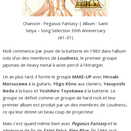
Chanson : Pegasus Fantasy | Album : Saint
Seiya – Song Selection 30th Anniversary
(#1-01)
NoB commence par jouer de la batterie en 1983 dans l’album
solo d’un des membres de
Loudness
, le premier groupe
japonais de heavy metal à avoir percé à l’étranger.
Un an plus tard, il forme le groupe
MAKE-UP
avec
Hiroaki
Matsuzawa
à la guitare,
Yôgo Kôno
aux claviers,
Yasuyoshi
Ikeda
à la bass et
Yoshihiro Toyokawa
à la batterie. Le
groupe se définit comme un groupe de hard rock et leur
premier album est produit par un des membres de Loudness,
ce qui leur donne un beau coup de projecteur.
Mais c’est quand même bien avec
Pegasus Fantasy
et le
générique de fin de
Saint Seiya, Eien Blue
, fin 1986 qu’il