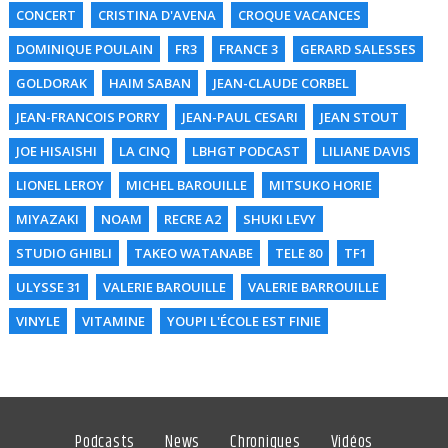
CONCERT
CRISTINA D'AVENA
CROQUE VACANCES
DOMINIQUE POULAIN
FR3
FRANCE 3
GERARD SALESSES
GOLDORAK
HAIM SABAN
JEAN-CLAUDE CORBEL
JEAN-FRANCOIS PORRY
JEAN-PAUL CESARI
JEAN STOUT
JOE HISAISHI
LA CINQ
LBHGT PODCAST
LILIANE DAVIS
LIONEL LEROY
MICHEL BAROUILLE
MITSUKO HORIE
MIYAZAKI
NOAM
RECRE A2
SHUKI LEVY
STUDIO GHIBLI
TAKEO WATANABE
TELE 80
TF1
ULYSSE 31
VALERIE BAROUILLE
VALERIE BARROUILLE
VINYLE
VITAMINE
YOUPI L'ÉCOLE EST FINIE
Podcasts
News
Chroniques
Vidéos