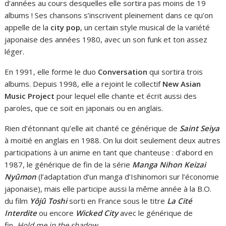
d’années au cours desquelles elle sortira pas moins de 19
albums ! Ses chansons s’inscrivent pleinement dans ce qu’on
appelle de la
city pop
, un certain style musical de la variété
japonaise des années 1980, avec un son funk et ton assez
léger.
En 1991, elle forme le duo
Conversation
qui sortira trois
albums. Depuis 1998, elle a rejoint le collectif
New Asian
Music Project
pour lequel elle chante et écrit aussi des
paroles, que ce soit en japonais ou en anglais.
Rien d’étonnant qu’elle ait chanté ce générique de
Saint Seiya
à moitié en anglais en 1988. On lui doit seulement deux autres
participations à un anime en tant que chanteuse : d’abord en
1987, le générique de fin de la série
Manga Nihon Keizai
Nyûmon
(l’adaptation d’un manga d’Ishinomori sur l’économie
japonaise), mais elle participe aussi la même année à la B.O.
du film
Yôjû Toshi
sorti en France sous le titre
La Cité
Interdite
ou encore
Wicked City
avec le générique de
fin,
Hold me in the shadow
.