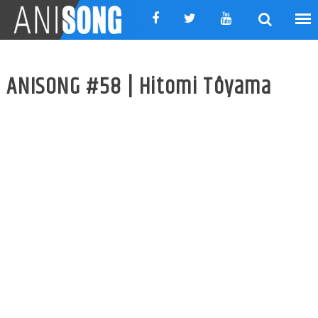
Skip
to
content
ANISONG #58 | Hitomi Tôyama