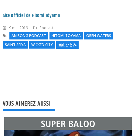
Site officiel de Hitomi Tôyama
9 mai 2019
Podcasts
ANISONG PODCAST
HITOMI TOYAMA
OREN WATERS
SAINT SEIYA
WICKED CITY
当山ひとみ
N
l
VOUS AIMEREZ AUSSI