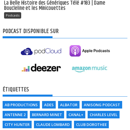
La Belle Histoire des Génériques Télé #183 | Dame
Boucleline et les Minicouettes
Podcasts
PODCAST DISPONIBLE SUR
ÉTIQUETTES
AB PRODUCTIONS
ADES
ALBATOR
ANISONG PODCAST
ANTENNE 2
BERNARD MINET
CANAL+
CHARLES LEVEL
CITY HUNTER
CLAUDE LOMBARD
CLUB DOROTHEE