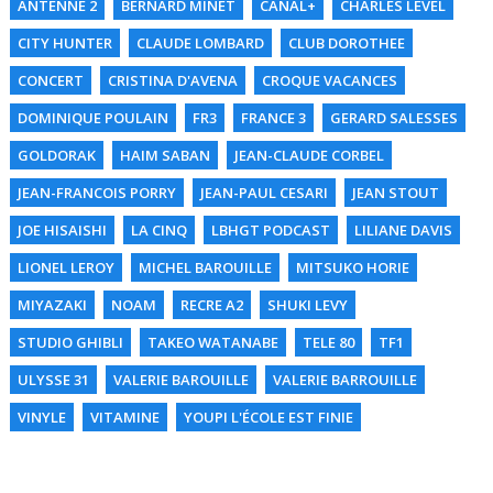
ANTENNE 2
BERNARD MINET
CANAL+
CHARLES LEVEL
CITY HUNTER
CLAUDE LOMBARD
CLUB DOROTHEE
CONCERT
CRISTINA D'AVENA
CROQUE VACANCES
DOMINIQUE POULAIN
FR3
FRANCE 3
GERARD SALESSES
GOLDORAK
HAIM SABAN
JEAN-CLAUDE CORBEL
JEAN-FRANCOIS PORRY
JEAN-PAUL CESARI
JEAN STOUT
JOE HISAISHI
LA CINQ
LBHGT PODCAST
LILIANE DAVIS
LIONEL LEROY
MICHEL BAROUILLE
MITSUKO HORIE
MIYAZAKI
NOAM
RECRE A2
SHUKI LEVY
STUDIO GHIBLI
TAKEO WATANABE
TELE 80
TF1
ULYSSE 31
VALERIE BAROUILLE
VALERIE BARROUILLE
VINYLE
VITAMINE
YOUPI L'ÉCOLE EST FINIE