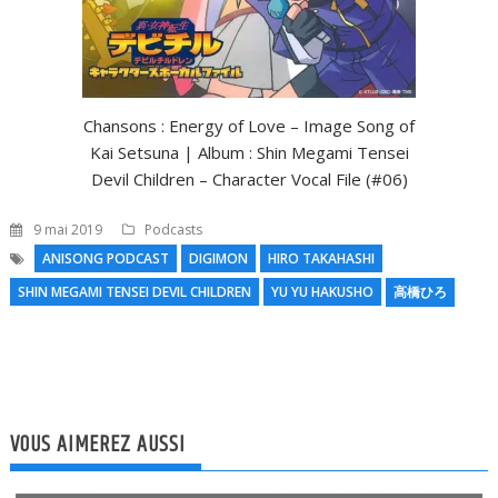
Chansons : Energy of Love – Image Song of
Kai Setsuna | Album : Shin Megami Tensei
Devil Children – Character Vocal File (#06)
9 mai 2019
Podcasts
ANISONG PODCAST
DIGIMON
HIRO TAKAHASHI
SHIN MEGAMI TENSEI DEVIL CHILDREN
YU YU HAKUSHO
高橋ひろ
N
l
VOUS AIMEREZ AUSSI