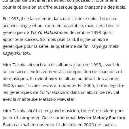
continuer de travailler, il devient compositeur, notamment
pour la télévision et offre aussi quelques chansons à des idols.
En 1993, il se lance enfin dans une carrière solo. Il sort un
premier single et un album en novembre, mais c’est bien le
générique de
Yû Yû Hakusho
en décembre 1993 qui lui
apporte le succès. Six mois plus tard, il signe un autre
générique pour la série, le quatrième de fin,
Taiyô ga mata
kagayaku toki
.
Hiro Takahashi sortira trois albums jusqu’en 1995, avant de
se consacrer exclusivement à la composition de chansons et
de musiques. Il revient avec un album au début des années
2000, mais l’accueil restera modeste. En 2005, il réenregistre
les génériques de
Yû Yû Hakusho
dans un album de revival
avec la chanteuse Matsuko Mawatari.
Hiro Takahashi était un grand musicien, bourré de talent pour
jouer et composer. On le surnommait
Mister Melody Factory
.
Était, car malheureusement il décède en 2005 des suites