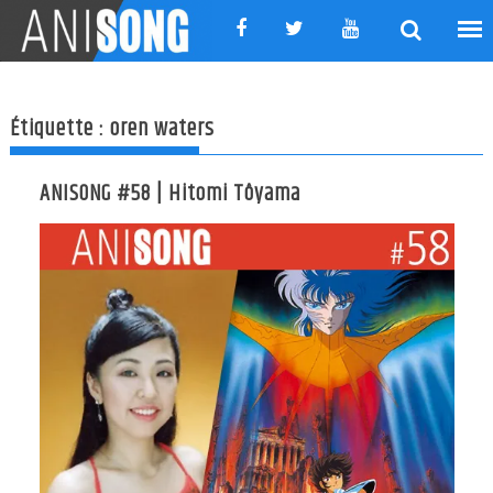
Skip
to
content
Étiquette :
oren waters
ANISONG #58 | Hitomi Tôyama