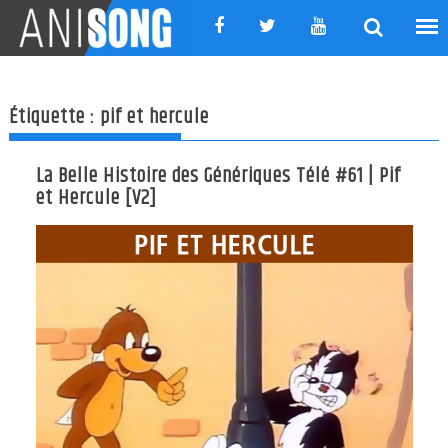
Skip
to
content
Étiquette :
pif et hercule
La Belle Histoire des Génériques Télé #61 | Pif
et Hercule [V2]