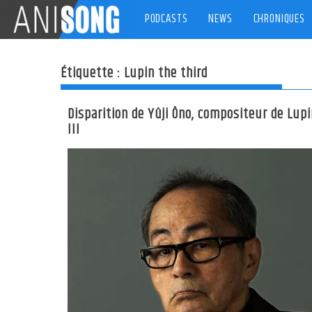
Skip
PODCASTS
NEWS
CHRONIQUES
to
content
Étiquette :
Lupin the third
Disparition de Yûji Ôno, compositeur de Lup
III