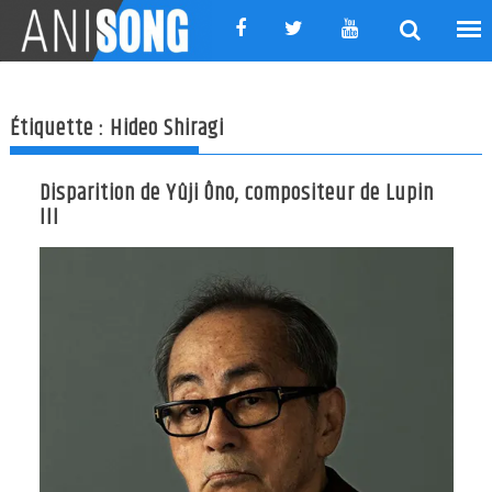
Skip
to
content
Étiquette :
Hideo Shiragi
Disparition de Yûji Ôno, compositeur de Lupin
III