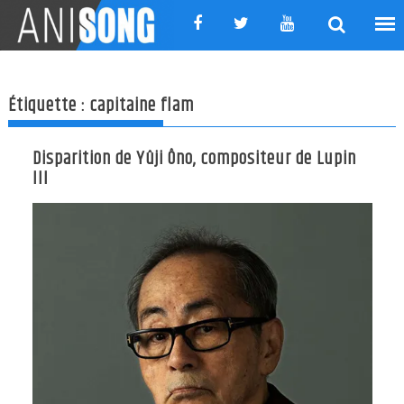
Skip
to
content
Étiquette :
capitaine flam
Disparition de Yûji Ôno, compositeur de Lupin
III