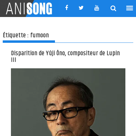
Skip
to
content
Étiquette :
fumoon
Disparition de Yûji Ôno, compositeur de Lupin
III