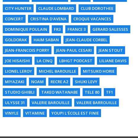
CITY HUNTER
CLAUDE LOMBARD
CLUB DOROTHEE
CONCERT
CRISTINA D'AVENA
CROQUE VACANCES
DOMINIQUE POULAIN
FR3
FRANCE 3
GERARD SALESSES
GOLDORAK
HAIM SABAN
JEAN-CLAUDE CORBEL
JEAN-FRANCOIS PORRY
JEAN-PAUL CESARI
JEAN STOUT
JOE HISAISHI
LA CINQ
LBHGT PODCAST
LILIANE DAVIS
LIONEL LEROY
MICHEL BAROUILLE
MITSUKO HORIE
MIYAZAKI
NOAM
RECRE A2
SHUKI LEVY
STUDIO GHIBLI
TAKEO WATANABE
TELE 80
TF1
ULYSSE 31
VALERIE BAROUILLE
VALERIE BARROUILLE
VINYLE
VITAMINE
YOUPI L'ÉCOLE EST FINIE