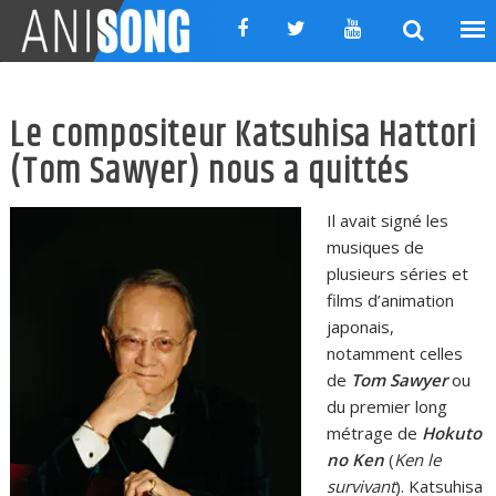
Skip
to
content
Le compositeur Katsuhisa Hattori
(Tom Sawyer) nous a quittés
Il avait signé les
musiques de
plusieurs séries et
films d’animation
japonais,
notamment celles
de
Tom Sawyer
ou
du premier long
métrage de
Hokuto
no Ken
(
Ken le
survivant
). Katsuhisa