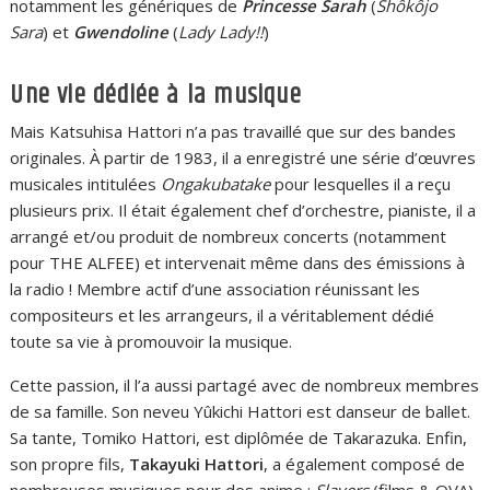
notamment les génériques de
Princesse Sarah
(
Shôkôjo
Sara
) et
Gwendoline
(
Lady Lady!!
)
Une vie dédiée à la musique
Mais Katsuhisa Hattori n’a pas travaillé que sur des bandes
originales. À partir de 1983, il a enregistré une série d’œuvres
musicales intitulées
Ongakubatake
pour lesquelles il a reçu
plusieurs prix. Il était également chef d’orchestre, pianiste, il a
arrangé et/ou produit de nombreux concerts (notamment
pour THE ALFEE) et intervenait même dans des émissions à
la radio ! Membre actif d’une association réunissant les
compositeurs et les arrangeurs, il a véritablement dédié
toute sa vie à promouvoir la musique.
Cette passion, il l’a aussi partagé avec de nombreux membres
de sa famille. Son neveu Yûkichi Hattori est danseur de ballet.
Sa tante, Tomiko Hattori, est diplômée de Takarazuka. Enfin,
son propre fils,
Takayuki Hattori
, a également composé de
nombreuses musiques pour des anime :
Slayers
(films & OVA),