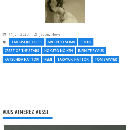
,
11 juin 2020
Japon
News
3 MOUSQUETAIRES
ARGENTO SOMA
COEUR
CREST OF THE STARS
HOKUTO NO KEN
INFINITE RYVIUS
N
KATSUHISA HATTORI
REMI
TAKAYUKI HATTORI
TOM SAWYER
l
VOUS AIMEREZ AUSSI