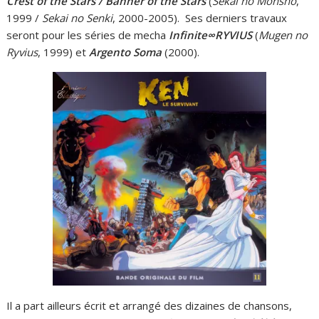
Crest of the Stars / Banner of the Stars
(
Sekai no Monshô
,
1999 /
Sekai no Senki
, 2000-2005). Ses derniers travaux
seront pour les séries de mecha
Infinite∞RYVIUS
(
Mugen no
Ryvius
, 1999) et
Argento Soma
(2000).
Il a part ailleurs écrit et arrangé des dizaines de chansons,