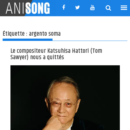
Skip
to
content
Étiquette :
argento soma
Le compositeur Katsuhisa Hattori (Tom
Sawyer) nous a quittés