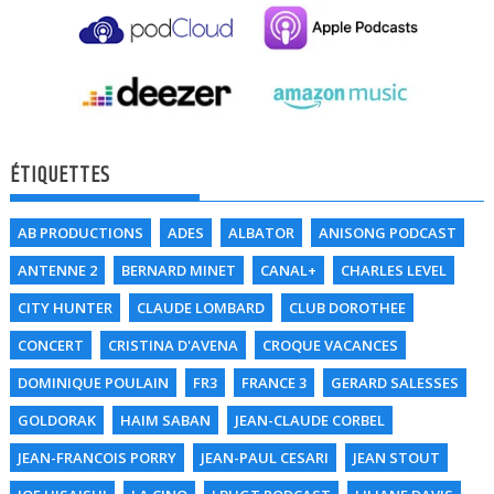
ÉTIQUETTES
AB PRODUCTIONS
ADES
ALBATOR
ANISONG PODCAST
ANTENNE 2
BERNARD MINET
CANAL+
CHARLES LEVEL
CITY HUNTER
CLAUDE LOMBARD
CLUB DOROTHEE
CONCERT
CRISTINA D'AVENA
CROQUE VACANCES
DOMINIQUE POULAIN
FR3
FRANCE 3
GERARD SALESSES
GOLDORAK
HAIM SABAN
JEAN-CLAUDE CORBEL
JEAN-FRANCOIS PORRY
JEAN-PAUL CESARI
JEAN STOUT