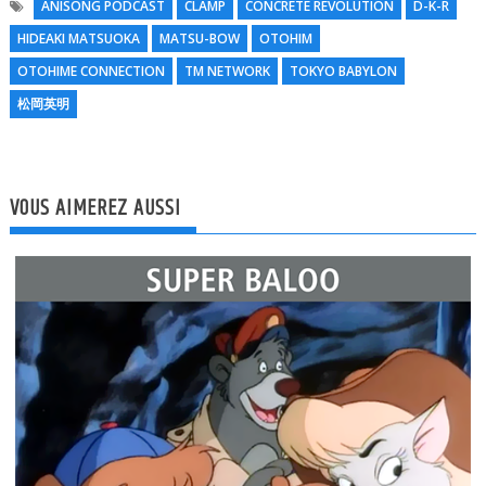
ANISONG PODCAST
CLAMP
CONCRETE REVOLUTION
D-K-R
HIDEAKI MATSUOKA
MATSU-BOW
OTOHIM
N
OTOHIME CONNECTION
TM NETWORK
TOKYO BABYLON
l
松岡英明
VOUS AIMEREZ AUSSI