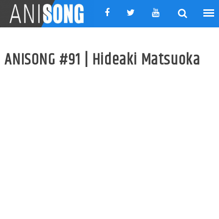
Skip
to
content
ANISONG #91 | Hideaki Matsuoka