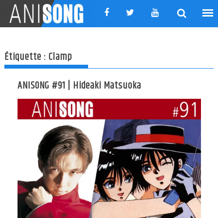
Skip
to
content
Étiquette :
Clamp
ANISONG #91 | Hideaki Matsuoka