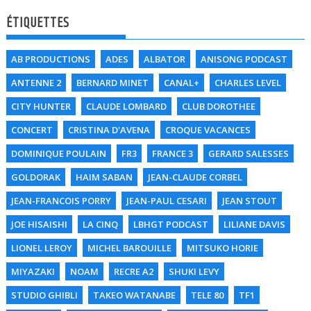
ÉTIQUETTES
AB PRODUCTIONS
ADES
ALBATOR
ANISONG PODCAST
ANTENNE 2
BERNARD MINET
CANAL+
CHARLES LEVEL
CITY HUNTER
CLAUDE LOMBARD
CLUB DOROTHEE
CONCERT
CRISTINA D'AVENA
CROQUE VACANCES
DOMINIQUE POULAIN
FR3
FRANCE 3
GERARD SALESSES
GOLDORAK
HAIM SABAN
JEAN-CLAUDE CORBEL
JEAN-FRANCOIS PORRY
JEAN-PAUL CESARI
JEAN STOUT
JOE HISAISHI
LA CINQ
LBHGT PODCAST
LILIANE DAVIS
LIONEL LEROY
MICHEL BAROUILLE
MITSUKO HORIE
MIYAZAKI
NOAM
RECRE A2
SHUKI LEVY
STUDIO GHIBLI
TAKEO WATANABE
TELE 80
TF1