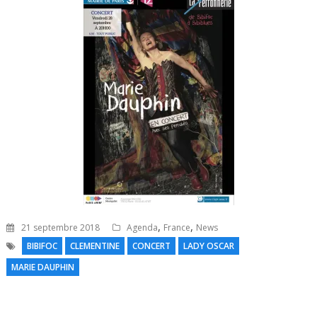
,
,
21 septembre 2018
Agenda
France
News
BIBIFOC
CLEMENTINE
CONCERT
LADY OSCAR
MARIE DAUPHIN
N
l