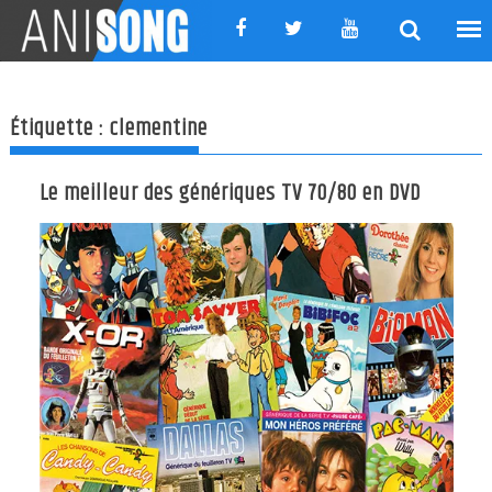
Skip
to
content
Étiquette :
clementine
Le meilleur des génériques TV 70/80 en DVD