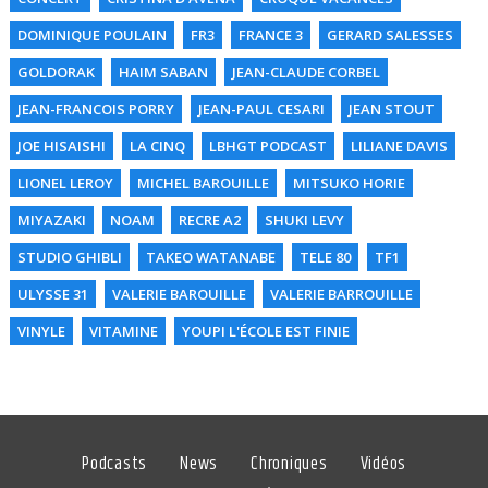
DOMINIQUE POULAIN
FR3
FRANCE 3
GERARD SALESSES
GOLDORAK
HAIM SABAN
JEAN-CLAUDE CORBEL
JEAN-FRANCOIS PORRY
JEAN-PAUL CESARI
JEAN STOUT
JOE HISAISHI
LA CINQ
LBHGT PODCAST
LILIANE DAVIS
LIONEL LEROY
MICHEL BAROUILLE
MITSUKO HORIE
MIYAZAKI
NOAM
RECRE A2
SHUKI LEVY
STUDIO GHIBLI
TAKEO WATANABE
TELE 80
TF1
ULYSSE 31
VALERIE BAROUILLE
VALERIE BARROUILLE
VINYLE
VITAMINE
YOUPI L'ÉCOLE EST FINIE
Podcasts
News
Chroniques
Vidéos