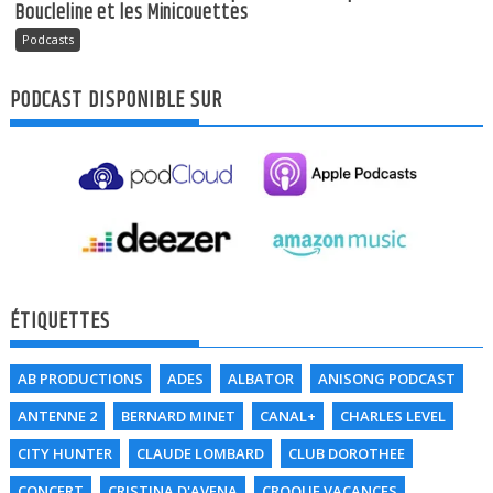
Boucleline et les Minicouettes
Podcasts
PODCAST DISPONIBLE SUR
ÉTIQUETTES
AB PRODUCTIONS
ADES
ALBATOR
ANISONG PODCAST
ANTENNE 2
BERNARD MINET
CANAL+
CHARLES LEVEL
CITY HUNTER
CLAUDE LOMBARD
CLUB DOROTHEE
CONCERT
CRISTINA D'AVENA
CROQUE VACANCES