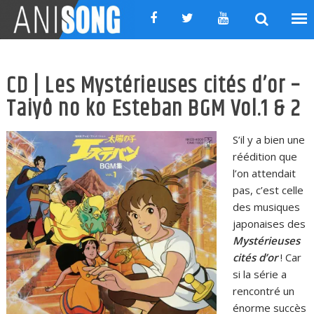
Skip
to
content
CD | Les Mystérieuses cités d’or –
Taiyô no ko Esteban BGM Vol.1 & 2
S’il y a bien une
réédition que
l’on attendait
pas, c’est celle
des musiques
japonaises des
Mystérieuses
cités d’or
! Car
si la série a
rencontré un
énorme succès