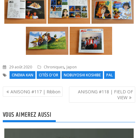
,
29 août 2020
Chroniques
Japon
CINEMA KAN
CITÉS D'OR
NOBUYOSHI KOSHIBE
PAL
Navigation
ANISONG #117 | Ribbon
ANISONG #118 | FIELD OF
de
VIEW
l’article
VOUS AIMEREZ AUSSI