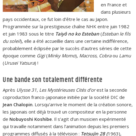
en France et
dans plusieurs
pays occidentaux, ce fut loin d’être le cas au Japon.
Programmée sur la prestigieuse chaîne NHK entre juin 1982
et juin 1983 sous le titre
Taiyô no ko Esteban
(
Esteban le fils
du soleil
), elle a été accueillie dans une certaine indifférence,
probablement éclipsée par le succès d’autres séries de cette
époque comme
Gigi
(
Minky Momo
),
Macross, Cobra
ou
Lamu
(
Urusei Yatsura
) !
Une bande son totalement différente
Après
Ulysse 31
,
Les Mystérieuses Cités d’or
est la seconde
coproduction franco-japonaise initiée par la société DIC de
Jean Chalopin
. Lorsqu’arrive le moment de la création sonore,
les Japonais ont déjà trouvé un compositeur en la personne
de
Nobuyoshi Koshibe
. Il s’agit d’un musicien expérimenté
qui travaille notamment dans l’animation depuis les premiers
programmes diffusés à la télévision :
Tetsujin 28 (
1963),