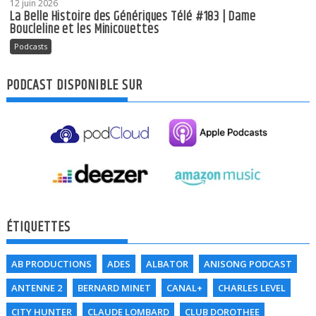
12 juin 2026
La Belle Histoire des Génériques Télé #183 | Dame
Boucleline et les Minicouettes
Podcasts
PODCAST DISPONIBLE SUR
ÉTIQUETTES
AB PRODUCTIONS
ADES
ALBATOR
ANISONG PODCAST
ANTENNE 2
BERNARD MINET
CANAL+
CHARLES LEVEL
CITY HUNTER
CLAUDE LOMBARD
CLUB DOROTHEE