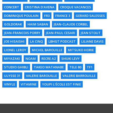
CONCERT
CRISTINA D'AVENA
CROQUE VACANCES
DOMINIQUE POULAIN
FR3
FRANCE 3
GERARD SALESSES
GOLDORAK
HAIM SABAN
JEAN-CLAUDE CORBEL
JEAN-FRANCOIS PORRY
JEAN-PAUL CESARI
JEAN STOUT
JOE HISAISHI
LA CINQ
LBHGT PODCAST
LILIANE DAVIS
LIONEL LEROY
MICHEL BAROUILLE
MITSUKO HORIE
MIYAZAKI
NOAM
RECRE A2
SHUKI LEVY
STUDIO GHIBLI
TAKEO WATANABE
TELE 80
TF1
ULYSSE 31
VALERIE BAROUILLE
VALERIE BARROUILLE
VINYLE
VITAMINE
YOUPI L'ÉCOLE EST FINIE