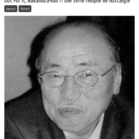
Got For It, Nakamura-kun !! Une série remplie de nostalgie
Japon
News