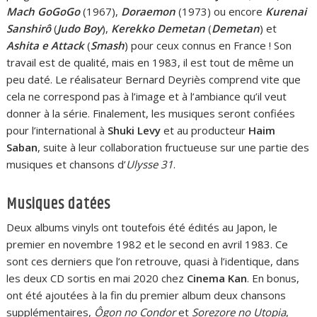
Mach GoGoGo
(1967),
Doraemon
(1973) ou encore
Kurenai
Sanshirô
(
Judo Boy
),
Kerekko Demetan
(
Demetan
) et
Ashita e Attack
(
Smash
) pour ceux connus en France ! Son
travail est de qualité, mais en 1983, il est tout de même un
peu daté. Le réalisateur Bernard Deyriès comprend vite que
cela ne correspond pas à l’image et à l’ambiance qu’il veut
donner à la série. Finalement, les musiques seront confiées
pour l’international à
Shuki Levy
et au producteur
Haim
Saban
, suite à leur collaboration fructueuse sur une partie des
musiques et chansons d’
Ulysse 31
.
Musiques datées
Deux albums vinyls ont toutefois été édités au Japon, le
premier en novembre 1982 et le second en avril 1983. Ce
sont ces derniers que l’on retrouve, quasi à l’identique, dans
les deux CD sortis en mai 2020 chez
Cinema Kan
. En bonus,
ont été ajoutées à la fin du premier album deux chansons
supplémentaires,
Ôgon no Condor
et
Sorezore no Utopia
,