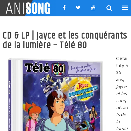
Skip
to
content
CD & LP | Jayce et les conquérants
de la lumière – Télé 80
C’étai
t il y a
35
ans,
Jayce
et les
conq
uéran
ts de
la
lumiè