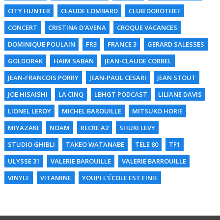
CITY HUNTER
CLAUDE LOMBARD
CLUB DOROTHEE
CONCERT
CRISTINA D'AVENA
CROQUE VACANCES
DOMINIQUE POULAIN
FR3
FRANCE 3
GERARD SALESSES
GOLDORAK
HAIM SABAN
JEAN-CLAUDE CORBEL
JEAN-FRANCOIS PORRY
JEAN-PAUL CESARI
JEAN STOUT
JOE HISAISHI
LA CINQ
LBHGT PODCAST
LILIANE DAVIS
LIONEL LEROY
MICHEL BAROUILLE
MITSUKO HORIE
MIYAZAKI
NOAM
RECRE A2
SHUKI LEVY
STUDIO GHIBLI
TAKEO WATANABE
TELE 80
TF1
ULYSSE 31
VALERIE BAROUILLE
VALERIE BARROUILLE
VINYLE
VITAMINE
YOUPI L'ÉCOLE EST FINIE