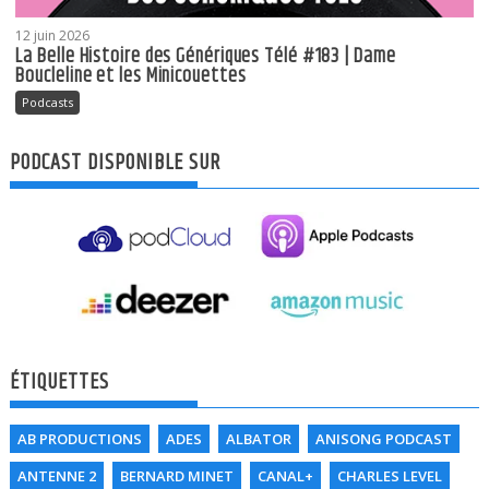
12 juin 2026
La Belle Histoire des Génériques Télé #183 | Dame
Boucleline et les Minicouettes
Podcasts
PODCAST DISPONIBLE SUR
ÉTIQUETTES
AB PRODUCTIONS
ADES
ALBATOR
ANISONG PODCAST
ANTENNE 2
BERNARD MINET
CANAL+
CHARLES LEVEL