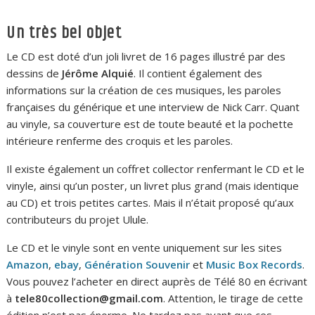
Un très bel objet
Le CD est doté d’un joli livret de 16 pages illustré par des
dessins de
Jérôme Alquié
. Il contient également des
informations sur la création de ces musiques, les paroles
françaises du générique et une interview de Nick Carr. Quant
au vinyle, sa couverture est de toute beauté et la pochette
intérieure renferme des croquis et les paroles.
Il existe également un coffret collector renfermant le CD et le
vinyle, ainsi qu’un poster, un livret plus grand (mais identique
au CD) et trois petites cartes. Mais il n’était proposé qu’aux
contributeurs du projet Ulule.
Le CD et le vinyle sont en vente uniquement sur les sites
Amazon
,
ebay
,
Génération Souvenir
et
Music Box Records
.
Vous pouvez l’acheter en direct auprès de Télé 80 en écrivant
à
tele80collection@gmail.com
. Attention, le tirage de cette
édition n’est pas énorme. Ne tardez pas avant que ces