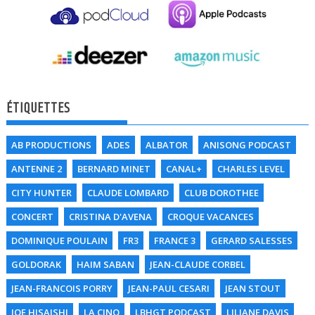
ÉTIQUETTES
AB PRODUCTIONS
ADES
ALBATOR
ANISONG PODCAST
ANTENNE 2
BERNARD MINET
CANAL+
CHARLES LEVEL
CITY HUNTER
CLAUDE LOMBARD
CLUB DOROTHEE
CONCERT
CRISTINA D'AVENA
CROQUE VACANCES
DOMINIQUE POULAIN
FR3
FRANCE 3
GERARD SALESSES
GOLDORAK
HAIM SABAN
JEAN-CLAUDE CORBEL
JEAN-FRANCOIS PORRY
JEAN-PAUL CESARI
JEAN STOUT
JOE HISAISHI
LA CINQ
LBHGT PODCAST
LILIANE DAVIS