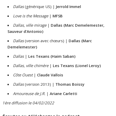
Dallas
(générique US) |
Jerrold Immel
Love is the Message
|
MFSB
Dallas, ville mirage
|
Dallas (Marc Demelemester,
Sauveur d’Antonio)
Dallas
(version avec chœurs) |
Dallas (Marc
Demelemester)
Dallas
|
Les Texans (Haim Saban)
Dallas, ville chimère
|
Les Texans (Lionel Leroy)
Côte Ouest
|
Claude Vallois
Dallas
(version 2013) |
Thomas Boissy
Amoureuse de J.R.
|
Ariane Carletti
1ère diffusion le 04/02/2022