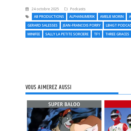
24 octobre 2025
Podcasts
AB PRODUCTIONS
ALPHANUMERIK
AMELIE MORIN
A
GERARD SALESSES
JEAN-FRANCOIS PORRY
LBHGT PODCA
MINIFEE
SALLY LA PETITE SORCIERE
TF1
THREE GRACES
VOUS AIMEREZ AUSSI