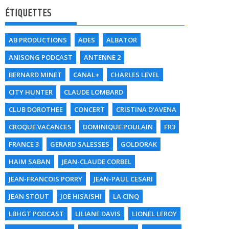
ÉTIQUETTES
AB PRODUCTIONS
ADES
ALBATOR
ANISONG PODCAST
ANTENNE 2
BERNARD MINET
CANAL+
CHARLES LEVEL
CITY HUNTER
CLAUDE LOMBARD
CLUB DOROTHEE
CONCERT
CRISTINA D'AVENA
CROQUE VACANCES
DOMINIQUE POULAIN
FR3
FRANCE 3
GERARD SALESSES
GOLDORAK
HAIM SABAN
JEAN-CLAUDE CORBEL
JEAN-FRANCOIS PORRY
JEAN-PAUL CESARI
JEAN STOUT
JOE HISAISHI
LA CINQ
LBHGT PODCAST
LILIANE DAVIS
LIONEL LEROY