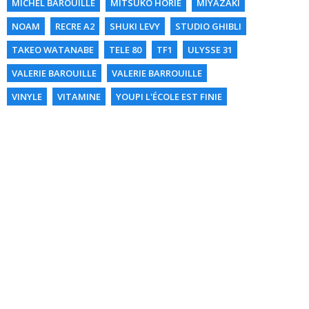
MICHEL BAROUILLE
MITSUKO HORIE
MIYAZAKI
NOAM
RECRE A2
SHUKI LEVY
STUDIO GHIBLI
TAKEO WATANABE
TELE 80
TF1
ULYSSE 31
VALERIE BAROUILLE
VALERIE BARROUILLE
VINYLE
VITAMINE
YOUPI L'ÉCOLE EST FINIE