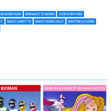
SEI KOBAYASHI
BERNADETTE MORIN
CLUB DOROTHEE
ST
MADO LAMOTTE
MAHOTSUKAI SALLY
MARTINE LATORRE
N
d
H
l