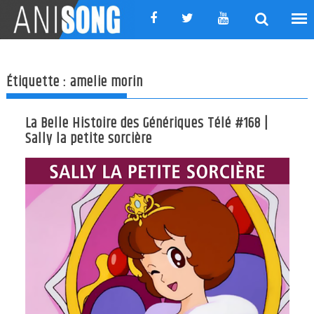
Skip
to
content
Étiquette :
amelie morin
La Belle Histoire des Génériques Télé #168 |
Sally la petite sorcière