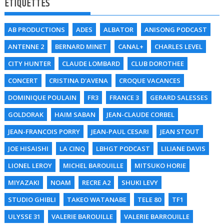
ÉTIQUETTES
AB PRODUCTIONS
ADES
ALBATOR
ANISONG PODCAST
ANTENNE 2
BERNARD MINET
CANAL+
CHARLES LEVEL
CITY HUNTER
CLAUDE LOMBARD
CLUB DOROTHEE
CONCERT
CRISTINA D'AVENA
CROQUE VACANCES
DOMINIQUE POULAIN
FR3
FRANCE 3
GERARD SALESSES
GOLDORAK
HAIM SABAN
JEAN-CLAUDE CORBEL
JEAN-FRANCOIS PORRY
JEAN-PAUL CESARI
JEAN STOUT
JOE HISAISHI
LA CINQ
LBHGT PODCAST
LILIANE DAVIS
LIONEL LEROY
MICHEL BAROUILLE
MITSUKO HORIE
MIYAZAKI
NOAM
RECRE A2
SHUKI LEVY
STUDIO GHIBLI
TAKEO WATANABE
TELE 80
TF1
ULYSSE 31
VALERIE BAROUILLE
VALERIE BARROUILLE