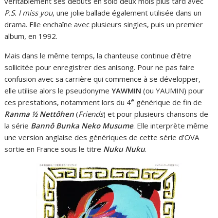
véritablement ses débuts en solo deux mois plus tard avec
P.S. I miss you
, une jolie ballade également utilisée dans un
drama. Elle enchaîne avec plusieurs singles, puis un premier
album, en 1992.
Mais dans le même temps, la chanteuse continue d’être
sollicitée pour enregistrer des anisong. Pour ne pas faire
confusion avec sa carrière qui commence à se développer,
elle utilise alors le pseudonyme
YAWMIN
(ou YAUMIN) pour
e
ces prestations, notamment lors du 4
générique de fin de
Ranma ½ Nettôhen
(
Friends
) et pour plusieurs chansons de
la série
Bannô Bunka Neko Musume
. Elle interprète même
une version anglaise des génériques de cette série d’OVA
sortie en France sous le titre
Nuku Nuku
.