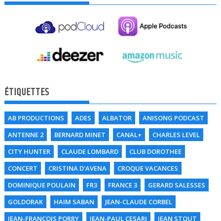
ÉTIQUETTES
AB PRODUCTIONS
ADES
ALBATOR
ANISONG PODCAST
ANTENNE 2
BERNARD MINET
CANAL+
CHARLES LEVEL
CITY HUNTER
CLAUDE LOMBARD
CLUB DOROTHEE
CONCERT
CRISTINA D'AVENA
CROQUE VACANCES
DOMINIQUE POULAIN
FR3
FRANCE 3
GERARD SALESSES
GOLDORAK
HAIM SABAN
JEAN-CLAUDE CORBEL
JEAN-FRANCOIS PORRY
JEAN-PAUL CESARI
JEAN STOUT