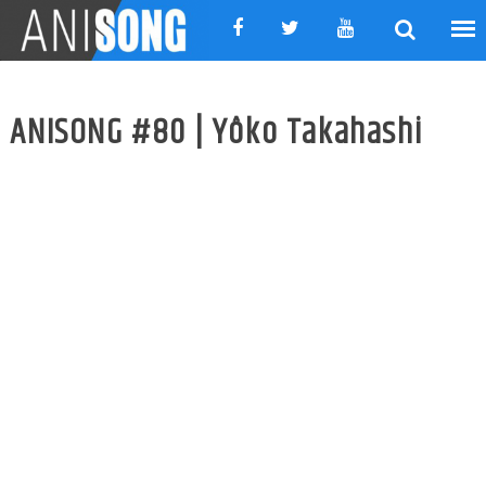
Skip
to
content
ANISONG #80 | Yôko Takahashi