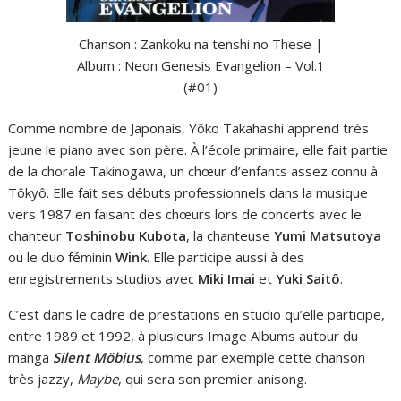
Chanson : Zankoku na tenshi no These |
Album : Neon Genesis Evangelion – Vol.1
(#01)
Comme nombre de Japonais, Yôko Takahashi apprend très
jeune le piano avec son père. À l’école primaire, elle fait partie
de la chorale Takinogawa, un chœur d’enfants assez connu à
Tôkyô. Elle fait ses débuts professionnels dans la musique
vers 1987 en faisant des chœurs lors de concerts avec le
chanteur
Toshinobu Kubota
, la chanteuse
Yumi Matsutoya
ou le duo féminin
Wink
. Elle participe aussi à des
enregistrements studios avec
Miki Imai
et
Yuki Saitô
.
C’est dans le cadre de prestations en studio qu’elle participe,
entre 1989 et 1992, à plusieurs Image Albums autour du
manga
Silent Möbius
, comme par exemple cette chanson
très jazzy,
Maybe
, qui sera son premier anisong.