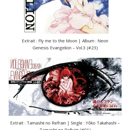
Extrait : Fly me to the Moon | Album : Neon
Genesis Evangelion – Vol.3 (#23)
Extrait : Tamashii no Refrain | Single : Yôko Takahashi –
Tamashii no Refrain (#01)