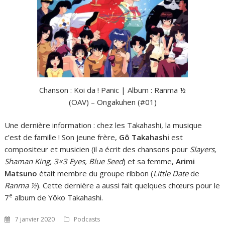
Chanson : Koi da ! Panic | Album : Ranma ½
(OAV) – Ongakuhen (#01)
Une dernière information : chez les Takahashi, la musique
c’est de famille ! Son jeune frère,
Gô Takahashi
est
compositeur et musicien (il a écrit des chansons pour
Slayers,
Shaman King, 3×3 Eyes, Blue Seed
) et sa femme,
Arimi
Matsuno
était membre du groupe ribbon (
Little Date
de
Ranma ½
). Cette dernière a aussi fait quelques chœurs pour le
e
7
album de Yôko Takahashi.
7 janvier 2020
Podcasts