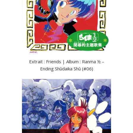
Extrait : Friends | Album : Ranma ½ –
Ending Shûdaika Shû (#06)