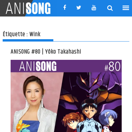
Skip
to
content
Étiquette :
Wink
ANISONG #80 | Yôko Takahashi