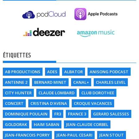
ÉTIQUETTES
AB PRODUCTIONS
ADES
ALBATOR
ANISONG PODCAST
ANTENNE 2
BERNARD MINET
CANAL+
CHARLES LEVEL
CITY HUNTER
CLAUDE LOMBARD
CLUB DOROTHEE
CONCERT
CRISTINA D'AVENA
CROQUE VACANCES
DOMINIQUE POULAIN
FR3
FRANCE 3
GERARD SALESSES
GOLDORAK
HAIM SABAN
JEAN-CLAUDE CORBEL
JEAN-FRANCOIS PORRY
JEAN-PAUL CESARI
JEAN STOUT