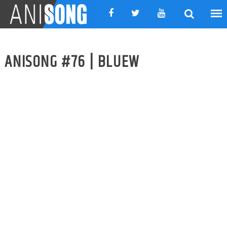
Skip
to
content
ANISONG #76 | BLUEW