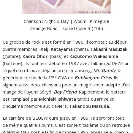
Chanson : Night & Day | Album : Kimagure
Orange Road – Sound Color 3 (#06)
Ce groupe de rock s’est formé en 1986. Il comptait au début
quatre membres :
Keiji Katayama
(chant),
Takashi Masuzaki
(guitare),
Kaoru Ôhori
(bass) et
Kazutomo Wakashima
(batterie). Ils font leur début en 1987 avec l’album
BLUEW
sur
lequel on retrouve déjà un premier anisong,
Mr. Dandy
, le
ère
générique de fin de la 1
OVA de
Bubblegum Crisis
. Ils
signent aussi deux chansons pour un image album adapté d’un
manga de Fuyumi Sôryô,
Boy Friend
. Rapidement, le batteur
est remplacé par
Michiaki Ishiwata
tandis qu’arrive un
cinquième membre aux claviers,
Takanobu Masuda
.
La carrière de BLUEW dure jusqu’en 1989, ils sortiront tout
de même quatre albums. C’est sur le troisième qu’on retrouve
Night & Day
, sorti à la fin de l’année 1987. Après cela, chacun