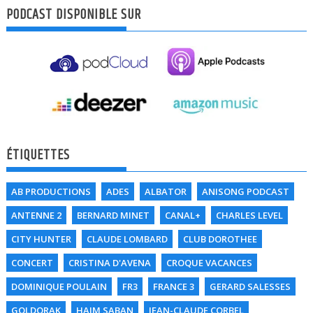
PODCAST DISPONIBLE SUR
ÉTIQUETTES
AB PRODUCTIONS
ADES
ALBATOR
ANISONG PODCAST
ANTENNE 2
BERNARD MINET
CANAL+
CHARLES LEVEL
CITY HUNTER
CLAUDE LOMBARD
CLUB DOROTHEE
CONCERT
CRISTINA D'AVENA
CROQUE VACANCES
DOMINIQUE POULAIN
FR3
FRANCE 3
GERARD SALESSES
GOLDORAK
HAIM SABAN
JEAN-CLAUDE CORBEL