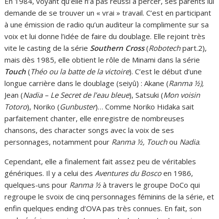
En 1984, voyant qu’elle n’a pas réussi à percer, ses parents lui
demande de se trouver un « vrai » travail. C’est en participant
à une émission de radio qu’un auditeur la complimente sur sa
voix et lui donne l’idée de faire du doublage. Elle rejoint très
vite le casting de la série
Southern Cross
(
Robotech
part.2),
mais dès 1985, elle obtient le rôle de Minami dans la série
Touch
(
Théo ou la batte de la victoire
). C’est le début d’une
longue carrière dans le doublage (seiyû) : Akane (
Ranma ½),
Jean (
Nadia – Le Secret de l’eau bleue
), Satsuki (
Mon voisin
Totoro
), Noriko (
Gunbuster
)… Comme Noriko Hidaka sait
parfaitement chanter, elle enregistre de nombreuses
chansons, des character songs avec la voix de ses
personnages, notamment pour
Ranma ½, Touch
ou
Nadia
.
Cependant, elle a finalement fait assez peu de véritables
génériques. Il y a celui des
Aventures du Bosco
en 1986,
quelques-uns pour
Ranma ½
à travers le groupe DoCo qui
regroupe le svoix de cinq personnages féminins de la série, et
enfin quelques ending d’OVA pas très connues. En fait, son