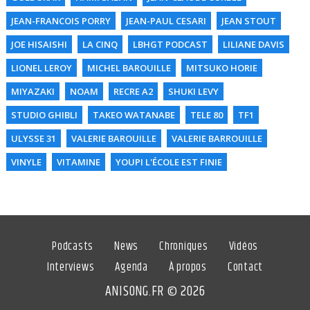
JEAN-FRANCOIS PORRY
JEAN-PAUL CESARI
JEAN STOUT
JOE HISAISHI
LA CINQ
LBHGT PODCAST
LILIANE DAVIS
LIONEL LEROY
MICHEL BAROUILLE
MITSUKO HORIE
MIYAZAKI
NOAM
RECRE A2
SHUKI LEVY
STUDIO GHIBLI
TAKEO WATANABE
TELE 80
TF1
ULYSSE 31
VALERIE BAROUILLE
VALERIE BARROUILLE
VINYLE
VITAMINE
YOUPI L'ÉCOLE EST FINIE
Podcasts
News
Chroniques
Vidéos
Interviews
Agenda
À propos
Contact
ANISONG.FR © 2026