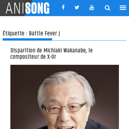
Skip
to
content
Étiquette :
Battle Fever J
Disparition de Michiaki Wakanabe, le
compositeur de X-Or