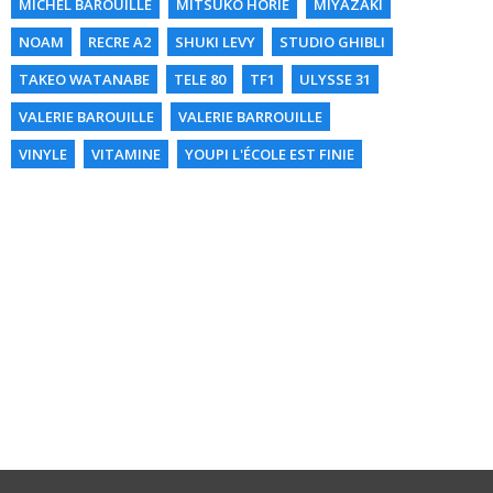
MICHEL BAROUILLE
MITSUKO HORIE
MIYAZAKI
NOAM
RECRE A2
SHUKI LEVY
STUDIO GHIBLI
TAKEO WATANABE
TELE 80
TF1
ULYSSE 31
VALERIE BAROUILLE
VALERIE BARROUILLE
VINYLE
VITAMINE
YOUPI L'ÉCOLE EST FINIE