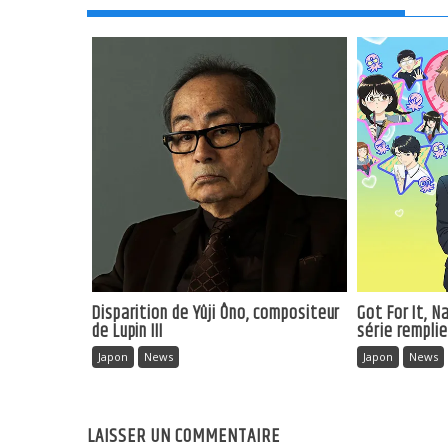
Disparition de Yûji Ôno, compositeur
Got For It, 
de Lupin III
série rempli
Japon
News
Japon
News
LAISSER UN COMMENTAIRE