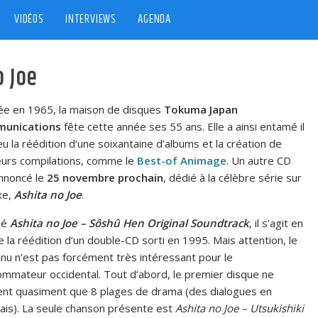
VIDÉOS
INTERVIEWS
AGENDA
o Joe
e en 1965, la maison de disques
Tokuma Japan
unications
fête cette année ses 55 ans. Elle a ainsi entamé il
eu la réédition d’une soixantaine d’albums et la création de
eurs compilations, comme le
Best-of Animage
. Un autre CD
nnoncé le
25 novembre prochain
, dédié à la célèbre série sur
xe,
Ashita no Joe
.
ulé
Ashita no Joe – Sôshû Hen Original Soundtrack
, il s’agit en
de la réédition d’un double-CD sorti en 1995. Mais attention, le
nu n’est pas forcément très intéressant pour le
mmateur occidental. Tout d’abord, le premier disque ne
ent quasiment que 8 plages de drama (des dialogues en
ais). La seule chanson présente est
Ashita no Joe – Utsukishiki