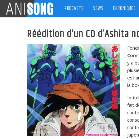
Skip
PODCASTS
NEWS
CHRONIQUES
to
content
Réédition d’un CD d’Ashita n
Fondé
Comm
y a p
plusi
est a
la bo
Intit
fait 
conte
conso
conti
japon