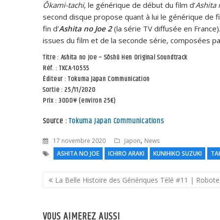
Ôkami-tachi
, le générique de début du film d’
Ashita 
second disque propose quant à lui le générique de fi
fin d’
Ashita no Joe 2
(la série TV diffusée en France
issues du film et de la seconde série, composées p
Titre : Ashita no Joe – Sôshû Hen Original Soundtrack
Réf. : TKCA-10555
Éditeur : Tokuma Japan Communication
Sortie : 25/11/2020
Prix : 3000¥ (environ 25€)
Source :
Tokuma Japan Communications
,
17 novembre 2020
Japon
News
ASHITA NO JOE
ICHIRO ARAKI
KUNIHIKO SUZUKI
TA
Navigation
La Belle Histoire des Génériques Télé #11 | Robot
de
l’article
VOUS AIMEREZ AUSSI