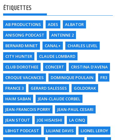
ÉTIQUETTES
AB PRODUCTIONS
ADES
ALBATOR
ANISONG PODCAST
ANTENNE 2
BERNARD MINET
CANAL+
CHARLES LEVEL
CITY HUNTER
CLAUDE LOMBARD
CLUB DOROTHEE
CONCERT
CRISTINA D'AVENA
CROQUE VACANCES
DOMINIQUE POULAIN
FR3
FRANCE 3
GERARD SALESSES
GOLDORAK
HAIM SABAN
JEAN-CLAUDE CORBEL
JEAN-FRANCOIS PORRY
JEAN-PAUL CESARI
JEAN STOUT
JOE HISAISHI
LA CINQ
LBHGT PODCAST
LILIANE DAVIS
LIONEL LEROY