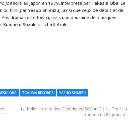
no Joe
sorti au Japon en 1979, interprété par
Takeshi Oba
. Le
n du film (par
Yasuo Shimizu
), ainsi que ceux de début et de
). Pas drama cette fois-ci, mais une douzaine de musiques
ar
Kunihiko Suzuki
et
Ichirô Araki
.
KESHI OBA
TOKUMA RECORDS
YASUO SHIMIZU
ech
La Belle Histoire des Génériques Télé #12 | Le Tour du
monde en 80 jours