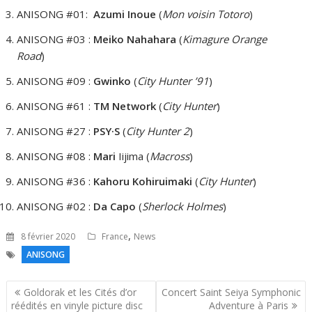
ANISONG #01:
Azumi Inoue
(
Mon voisin Totoro
)
ANISONG #03 :
Meiko Nahahara
(
Kimagure Orange
Road
)
ANISONG #09 :
Gwinko
(
City Hunter ’91
)
ANISONG #61 :
TM Network
(
City Hunter
)
ANISONG #27 :
PSY·S
(
City Hunter 2
)
ANISONG #08 :
Mari
Iijima (
Macross
)
ANISONG #36 :
Kahoru Kohiruimaki
(
City Hunter
)
ANISONG #02 :
Da Capo
(
Sherlock Holmes
)
,
8 février 2020
France
News
ANISONG
Navigation
Goldorak et les Cités d’or
Concert Saint Seiya Symphonic
de
réédités en vinyle picture disc
Adventure à Paris