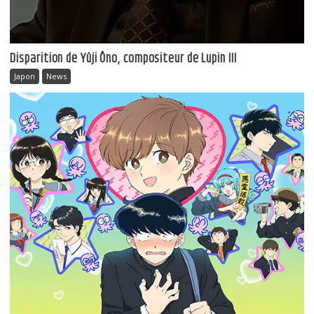
Disparition de Yûji Ôno, compositeur de Lupin III
Japon
News