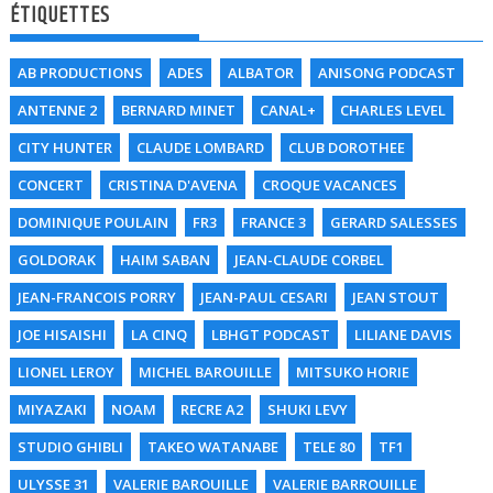
ÉTIQUETTES
AB PRODUCTIONS
ADES
ALBATOR
ANISONG PODCAST
ANTENNE 2
BERNARD MINET
CANAL+
CHARLES LEVEL
CITY HUNTER
CLAUDE LOMBARD
CLUB DOROTHEE
CONCERT
CRISTINA D'AVENA
CROQUE VACANCES
DOMINIQUE POULAIN
FR3
FRANCE 3
GERARD SALESSES
GOLDORAK
HAIM SABAN
JEAN-CLAUDE CORBEL
JEAN-FRANCOIS PORRY
JEAN-PAUL CESARI
JEAN STOUT
JOE HISAISHI
LA CINQ
LBHGT PODCAST
LILIANE DAVIS
LIONEL LEROY
MICHEL BAROUILLE
MITSUKO HORIE
MIYAZAKI
NOAM
RECRE A2
SHUKI LEVY
STUDIO GHIBLI
TAKEO WATANABE
TELE 80
TF1
ULYSSE 31
VALERIE BAROUILLE
VALERIE BARROUILLE