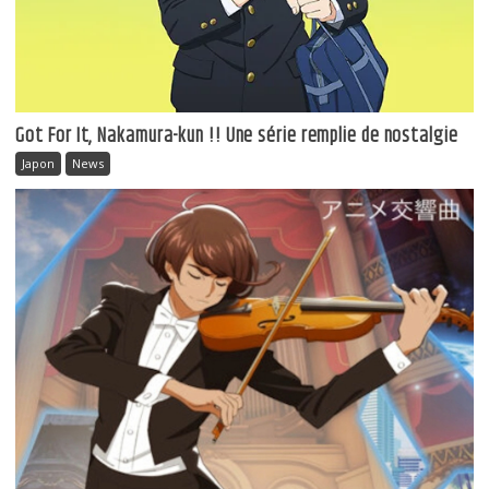
Got For It, Nakamura-kun !! Une série remplie de nostalgie
Japon
News