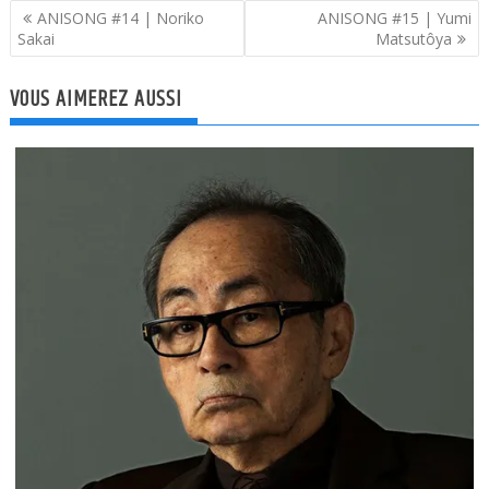
Navigation
ANISONG #14 | Noriko
ANISONG #15 | Yumi
de
Sakai
Matsutôya
l’article
VOUS AIMEREZ AUSSI