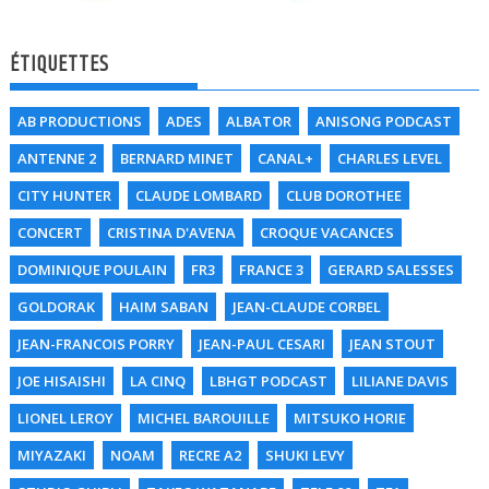
ÉTIQUETTES
AB PRODUCTIONS
ADES
ALBATOR
ANISONG PODCAST
ANTENNE 2
BERNARD MINET
CANAL+
CHARLES LEVEL
CITY HUNTER
CLAUDE LOMBARD
CLUB DOROTHEE
CONCERT
CRISTINA D'AVENA
CROQUE VACANCES
DOMINIQUE POULAIN
FR3
FRANCE 3
GERARD SALESSES
GOLDORAK
HAIM SABAN
JEAN-CLAUDE CORBEL
JEAN-FRANCOIS PORRY
JEAN-PAUL CESARI
JEAN STOUT
JOE HISAISHI
LA CINQ
LBHGT PODCAST
LILIANE DAVIS
LIONEL LEROY
MICHEL BAROUILLE
MITSUKO HORIE
MIYAZAKI
NOAM
RECRE A2
SHUKI LEVY