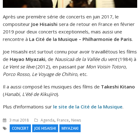
Après une première série de concerts en juin 2017, le
compositeur
Joe Hisaishi
sera de retour en France en février
2019 pour deux concerts exceptionnels, mais aussi une
rencontre à
La Cité de la Musique – Philharmonie de Paris
.
Joe Hisaishi est surtout connu pour avoir travaillétous les films
de
Hayao Miyazaki
, de
Nausicaä de la Vallée du vent
(1984) à
Le Vent se lève
(2012), en passant par
Mon Voisin Totoro,
Porco Rosso, Le Voyage de Chihiro
, etc.
Il a aussi composé les musiques des films de
Takeshi Kitano
(
Hanabi, L’été de Kikujiro
).
Plus d’informations sur
le site de la Cité de la Musique
.
,
,
3 mai 2018
Agenda
France
News
CONCERT
JOE HISAISHI
MIYAZAKI