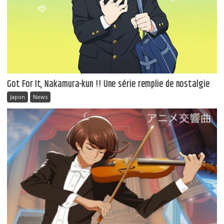
Got For It, Nakamura-kun !! Une série remplie de nostalgie
Japon
News