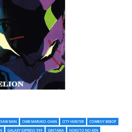
NSAW MAN
CHIBI MARUKO-CHAN
CITY HUNTER
COWBOY BEBOP
N
GALAXY EXPRESS 999
GINTAMA
HOKUTO NO KEN