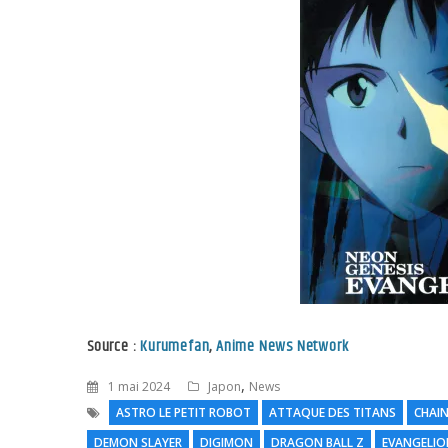
Source :
Kurumefan
,
Anime News Network
,
1 mai 2024
Japon
News
ASTRO LE PETIT ROBOT
ATTAQUE DES TITANS
CHAI
DEMON SLAYER
DIGIMON
DRAGON BALL Z
EVANGELIO