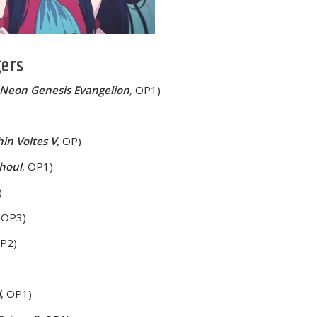
gers
Neon Genesis Evangelion
,
OP1)
in Voltes V,
OP)
houl
, OP1)
)
, OP3)
P2)
d
, OP1)