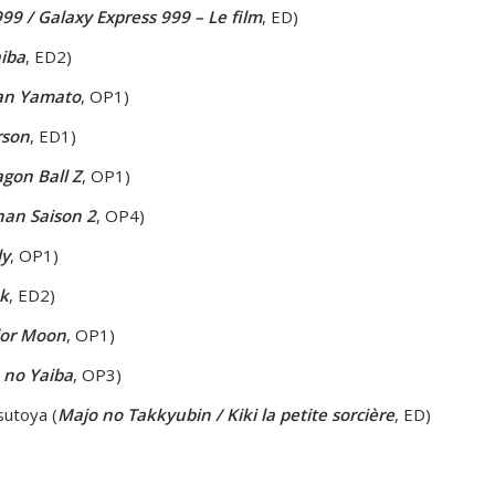
99 /
Galaxy Express 999 – Le film
, ED)
iba
, ED2)
an Yamato
, OP1)
rson
, ED1)
gon Ball Z
, OP1)
han Saison 2
, OP4)
ly
, OP1)
k
, ED2)
lor Moon
, OP1)
 no Yaiba
, OP3)
sutoya (
Majo no Takkyubin / Kiki la petite sorcière
, ED)