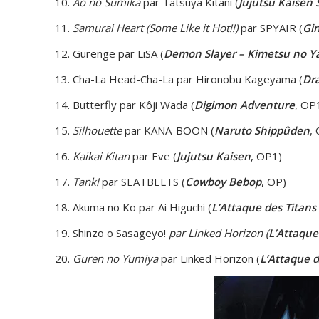
Ao no Sumika
par Tatsuya Kitani (
Jujutsu Kaisen 
Samurai Heart (Some Like it Hot!!)
par SPYAIR (
Gi
Gurenge par LiSA (
Demon Slayer – Kimetsu no Y
Cha-La Head-Cha-La par Hironobu Kageyama (
Dra
Butterfly par Kôji Wada (
Digimon Adventure
, OP
Silhouette
par KANA-BOON (
Naruto Shippûden
,
Kaikai Kitan
par Eve (
Jujutsu Kaisen
, OP1)
Tank!
par SEATBELTS (
Cowboy Bebop
, OP)
Akuma no Ko par Ai Higuchi (
L’Attaque des Titans
Shinzo o Sasageyo!
par Linked Horizon (
L’Attaque
Guren no Yumiya
par Linked Horizon (
L’Attaque d