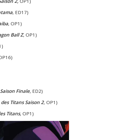
Saison 2,
OP1)
ntama
, ED17)
aiba
, OP1)
gon Ball Z
, OP1)
1)
 OP16)
 Saison Finale
, ED2)
 des Titans Saison 2
,
OP1)
es Titans
, OP1)