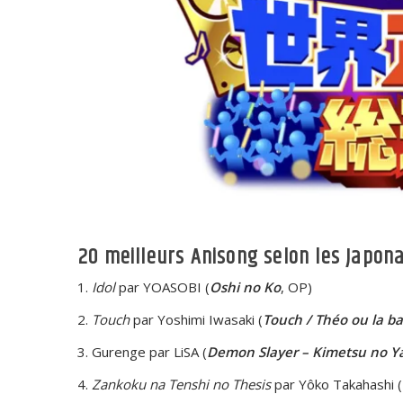
20 meilleurs Anisong selon les Japona
Idol
par YOASOBI (
Oshi no Ko
, OP)
Touch
par Yoshimi Iwasaki (
Touch / Théo ou la bat
Gurenge par LiSA (
Demon Slayer – Kimetsu no Y
Zankoku na Tenshi no Thesis
par Yôko Takahashi (