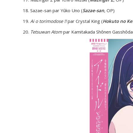
Sazae-san par Yûko Uno (
Sazae-san
, OP)
Ai o torimodose !!
par Crystal King (
Hokuto no Ken
Tetsuwan Atom
par Kamitakada Shônen Gasshôdan