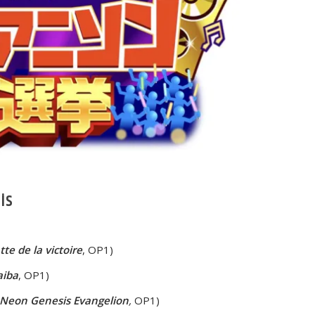
is
te de la victoire
, OP1)
aiba
, OP1)
Neon Genesis Evangelion
,
OP1)