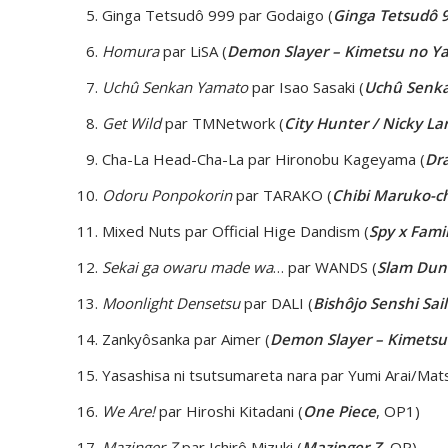
Ginga Tetsudô 999 par Godaigo (
Ginga Tetsudô 9
Homura
par LiSA (
Demon Slayer – Kimetsu no Ya
Uchû Senkan Yamato
par Isao Sasaki (
Uchû Senk
Get Wild
par TMNetwork (
City Hunter / Nicky La
Cha-La Head-Cha-La par Hironobu Kageyama (
Dra
Odoru Ponpokorin
par TARAKO (
Chibi Maruko-c
Mixed Nuts par Official Hige Dandism (
Spy x Fami
Sekai ga owaru made wa
… par WANDS (
Slam Dun
Moonlight Densetsu
par DALI (
Bishôjo Senshi
Sai
Zankyôsanka par Aimer (
Demon Slayer – Kimetsu
Yasashisa ni tsutsumareta nara par Yumi Arai/Mat
We Are!
par Hiroshi Kitadani (
One Piece
, OP1)
Mazinger Z
par Ichirô Mizuki (
Mazinger Z
, OP)