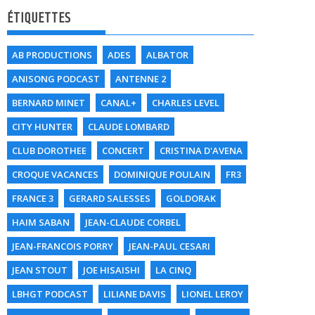
ÉTIQUETTES
AB PRODUCTIONS
ADES
ALBATOR
ANISONG PODCAST
ANTENNE 2
BERNARD MINET
CANAL+
CHARLES LEVEL
CITY HUNTER
CLAUDE LOMBARD
CLUB DOROTHEE
CONCERT
CRISTINA D'AVENA
CROQUE VACANCES
DOMINIQUE POULAIN
FR3
FRANCE 3
GERARD SALESSES
GOLDORAK
HAIM SABAN
JEAN-CLAUDE CORBEL
JEAN-FRANCOIS PORRY
JEAN-PAUL CESARI
JEAN STOUT
JOE HISAISHI
LA CINQ
LBHGT PODCAST
LILIANE DAVIS
LIONEL LEROY