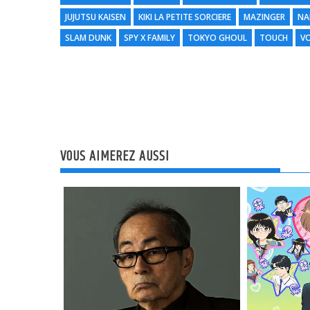
JUJUTSU KAISEN
KIKI LA PETITE SORCIERE
MAZINGER
NA
SLAM DUNK
SPY X FAMILY
TOKYO GHOUL
TOUCH
VO
VOUS AIMEREZ AUSSI