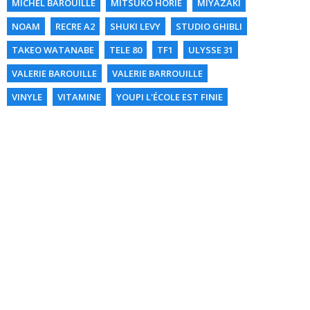
MICHEL BAROUILLE
MITSUKO HORIE
MIYAZAKI
NOAM
RECRE A2
SHUKI LEVY
STUDIO GHIBLI
TAKEO WATANABE
TELE 80
TF1
ULYSSE 31
VALERIE BAROUILLE
VALERIE BARROUILLE
VINYLE
VITAMINE
YOUPI L'ÉCOLE EST FINIE