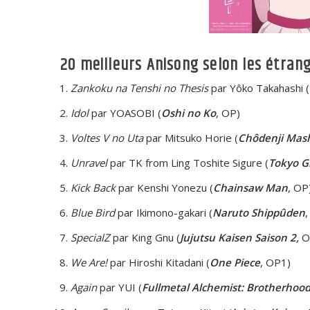
20 meilleurs Anisong selon les étran
Zankoku na Tenshi no Thesis
par Yôko Takahashi (
Idol
par YOASOBI (
Oshi no Ko
, OP)
Voltes V no Uta
par Mitsuko Horie (
Chôdenji Mash
Unravel
par TK from Ling Toshite Sigure (
Tokyo G
Kick Back
par Kenshi Yonezu (
Chainsaw Man
, OP
Blue Bird
par Ikimono-gakari (
Naruto Shippûden
SpecialZ
par King Gnu (
Jujutsu Kaisen Saison 2,
O
We Are!
par Hiroshi Kitadani (
One Piece
, OP1)
Again
par YUI (
Fullmetal Alchemist: Brotherhoo