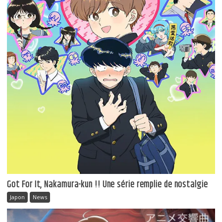
Got For It, Nakamura-kun !! Une série remplie de nostalgie
Japon
News