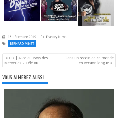
,
15 décembre 2019
France
News
BERNARD MINET
Navigation
CD | Alice au Pays des
Dans un recoin de ce monde
de
Merveilles – Télé 80
en version longue
l’article
VOUS AIMEREZ AUSSI