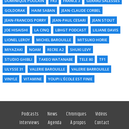
DOMINIQUE POULAIN
FR3
FRANCE 3
GERARD SALESSES
GOLDORAK
HAIM SABAN
JEAN-CLAUDE CORBEL
JEAN-FRANCOIS PORRY
JEAN-PAUL CESARI
JEAN STOUT
JOE HISAISHI
LA CINQ
LBHGT PODCAST
LILIANE DAVIS
LIONEL LEROY
MICHEL BAROUILLE
MITSUKO HORIE
MIYAZAKI
NOAM
RECRE A2
SHUKI LEVY
STUDIO GHIBLI
TAKEO WATANABE
TELE 80
TF1
ULYSSE 31
VALERIE BAROUILLE
VALERIE BARROUILLE
VINYLE
VITAMINE
YOUPI L'ÉCOLE EST FINIE
Podcasts
News
Chroniques
Vidéos
Interviews
Agenda
À propos
Contact