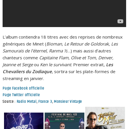
L’album contiendra 18 titres avec des reprises de nombreux
génériques de Minet (
Bioman, Le Retour de Goldorak, Les
Samouraïs de l’éternel, Ranma ½
…) mais aussi d’autres
chanteurs comme
Capitaine Flam, Olive et Tom, Denver,
Jeanne et Serge
ou
Ken le survivant
. Premier extrait,
Les
Chevaliers du Zodiaque
, sortira sur les plate-formes de
streaming en janvier.
Page Facebook officielle
Page Twitter officielle
Source :
Radio Metal
,
France 3
,
Monsieur Vintage