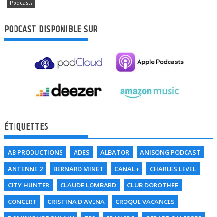
Podcasts
PODCAST DISPONIBLE SUR
ÉTIQUETTES
AB PRODUCTIONS
ADES
ALBATOR
ANISONG PODCAST
ANTENNE 2
BERNARD MINET
CANAL+
CHARLES LEVEL
CITY HUNTER
CLAUDE LOMBARD
CLUB DOROTHEE
CONCERT
CRISTINA D'AVENA
CROQUE VACANCES