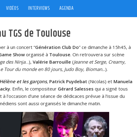
VIDÉOS
INTERVIEWS
AGENDA
au TGS de Toulouse
er à un concert “
Génération Club Do
” ce dimanche à 15h45, à
 Game Show
organisé à
Toulouse
. On retrouvera sur scène
ge des Ninja
…),
Valérie Barrouille
(
Jeanne et Serge, Creamy,
Le Tour du monde en 80 jours, Judo Boy, Bioman.
..).
Hélène et les garçons
,
Patrick Puydebat
(Nicolas) et
Manuela
Jacky
. Enfin, le compositeur
Gérard Salesses
qui a signé tous
 à l’occasion d’une séance de dédicaces prévue à l’issue du
omédiens sont aussi organisés le dimanche matin.