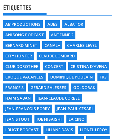
ÉTIQUETTES
AB PRODUCTIONS
ADES
ALBATOR
ANISONG PODCAST
ANTENNE 2
BERNARD MINET
CANAL+
CHARLES LEVEL
CITY HUNTER
CLAUDE LOMBARD
CLUB DOROTHEE
CONCERT
CRISTINA D'AVENA
CROQUE VACANCES
DOMINIQUE POULAIN
FR3
FRANCE 3
GERARD SALESSES
GOLDORAK
HAIM SABAN
JEAN-CLAUDE CORBEL
JEAN-FRANCOIS PORRY
JEAN-PAUL CESARI
JEAN STOUT
JOE HISAISHI
LA CINQ
LBHGT PODCAST
LILIANE DAVIS
LIONEL LEROY