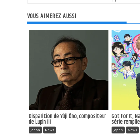
de
l’article
VOUS AIMEREZ AUSSI
Disparition de Yûji Ôno, compositeur
Got For It, 
de Lupin III
série rempli
Japon
News
Japon
News