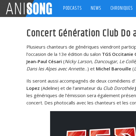
Skip
PODCASTS
NEWS
CHRONIQUES
to
content
Concert Génération Club Do 
Plusieurs chanteurs de génériques viendront particip
l’occasion de la 13e édition du salon
TGS Occitanie
Jean-Paul Césari
(
Nicky Larson, Dancougar, Le Collè
Dans les Alpes avec Annette
…) et
Michel Barouille
(
Ils seront aussi accompagnés de deux comédiens d’
Lopez
(Adeline) et de l’animateur du
Club Dorothée
les génériques de l’émission sera également présent
concert. Des photocalls avec les chanteurs et les c