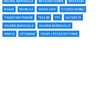
MICHEL BAROUILLE
MITSUKO HORIE
MIYAZAKI
NOAM
RECRE A2
SHUKI LEVY
STUDIO GHIBLI
TAKEO WATANABE
TELE 80
TF1
ULYSSE 31
VALERIE BAROUILLE
VALERIE BARROUILLE
VINYLE
VITAMINE
YOUPI L'ÉCOLE EST FINIE