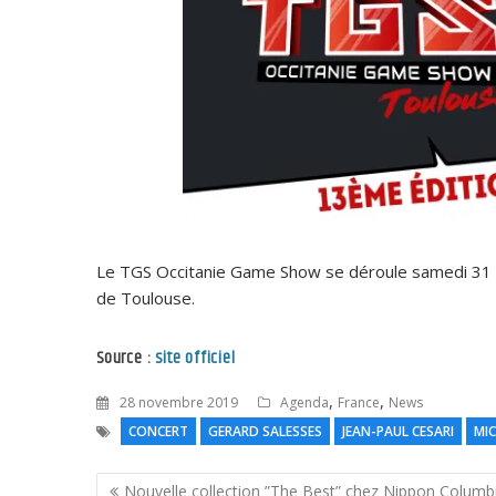
Le TGS Occitanie Game Show se déroule samedi 31
de Toulouse.
Source :
site officiel
,
,
28 novembre 2019
Agenda
France
News
CONCERT
GERARD SALESSES
JEAN-PAUL CESARI
MIC
Navigation
Nouvelle collection ”The Best” chez Nippon Columb