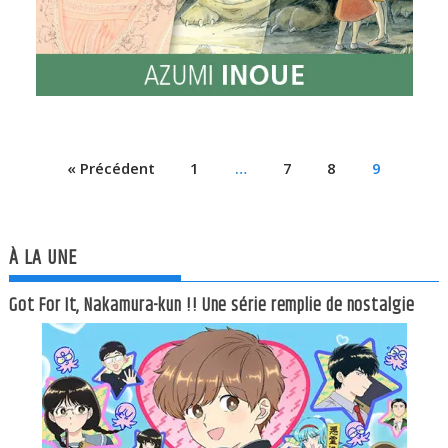
« Précédent
1
…
7
8
9
À LA UNE
Got For It, Nakamura-kun !! Une série remplie de nostalgie