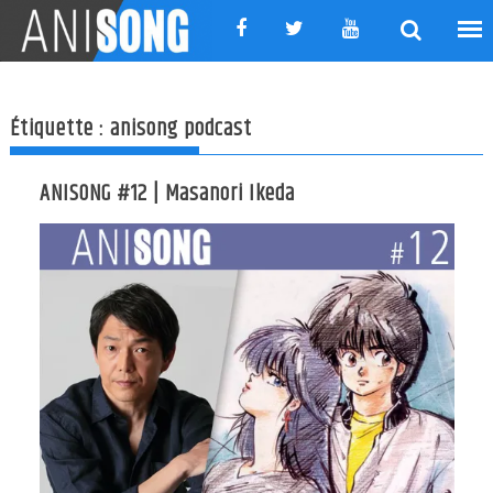
Skip
to
content
Étiquette :
anisong podcast
ANISONG #12 | Masanori Ikeda